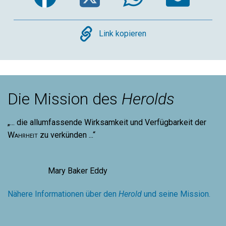
Copy
Link kopieren
Die Mission des
Herolds
„... die allumfassende Wirksamkeit und Verfügbarkeit der
Wahrheit
zu verkünden ...“
Mary Baker Eddy
Nähere Informationen über den
Herold
und seine Mission.