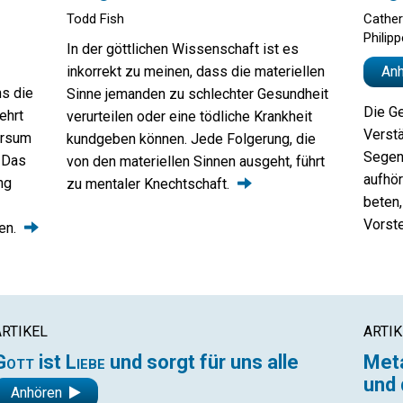
Todd Fish
Cather
Philip
In der göttlichen Wissenschaft ist es
inkorrekt zu meinen, dass die materiellen
An
ns die
Sinne jemanden zu schlechter Gesundheit
Die G
lehrt
verurteilen oder eine tödliche Krankheit
Verstä
ersum
kundgeben können. Jede Folgerung, die
Segen 
 Das
von den materiellen Sinnen ausgeht, führt
aufhör
ng
zu mentaler
Knechtschaft.
beten,
Vorst
en.
ARTIKEL
ARTIK
Gott
ist
Liebe
und sorgt für uns alle
Meta
und 
Anhören