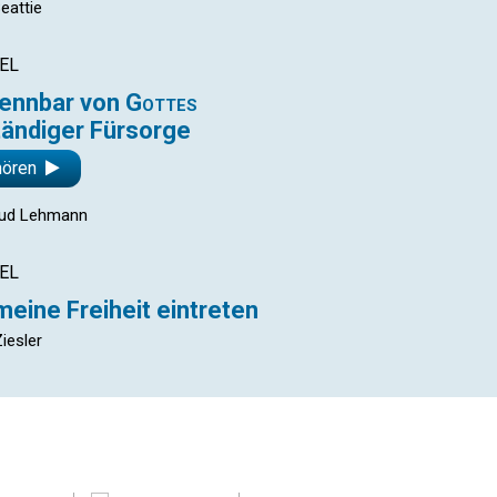
eattie
EL
rennbar von
Gottes
ändiger Fürsorge
hören
aud Lehmann
EL
meine Freiheit eintreten
iesler