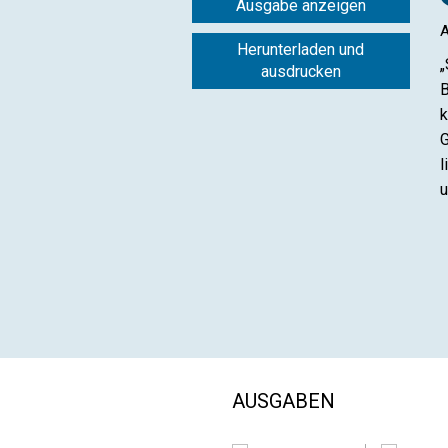
Ausgabe anzeigen
A
Herunterladen und
„
ausdrucken
B
k
G
l
u
AUSGABEN