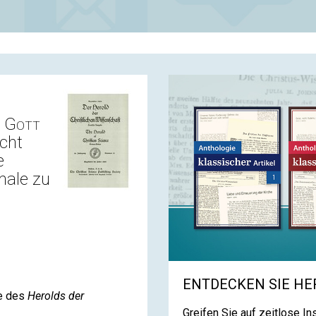
s
Gott
icht
e
male zu
ENTDECKEN SIE HE
e des
Herolds der
Greifen Sie auf zeitlose I