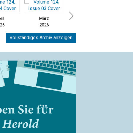
ril
März
Februar
Jan
26
2026
2026
20
Vollständiges Archiv anzeigen