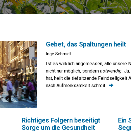
Gebet, das Spaltungen heilt
Inge Schmidt
Ist es wirklich angemessen, alle unsere N
nicht nur möglich, sondern
notwendig.
Ja, 
hat, heilt die tiefsitzende Feindseligkei
nach Aufmerksamkeit
schreit.
Richtiges Folgern beseitigt
Ein 
Sorge um die Gesundheit
Seg