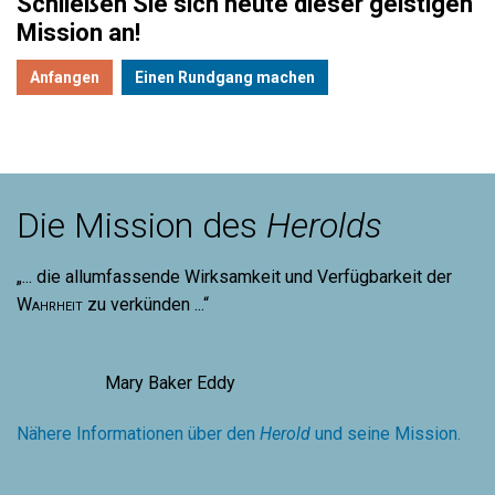
Schließen Sie sich heute dieser geistigen
Mission an!
Anfangen
Einen Rundgang machen
Die Mission des
Herolds
„... die allumfassende Wirksamkeit und Verfügbarkeit der
Wahrheit
zu verkünden ...“
Mary Baker Eddy
Nähere Informationen über den
Herold
und seine Mission.