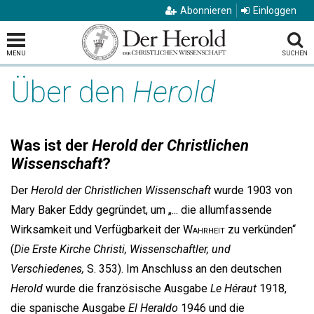
Abonnieren
Einloggen
MENU
SUCHEN
Über den
Herold
Was ist der
Herold der Christlichen
Wissenschaft
?
Der
Herold der Christlichen Wissenschaft
wurde 1903 von
Mary Baker Eddy gegründet, um „... die allumfassende
Wirksamkeit und Verfügbarkeit der W
ahrheit
zu verkünden“
(
Die Erste Kirche Christi, Wissenschaftler, und
Verschiedenes,
S. 353). Im Anschluss an den deutschen
Herold
wurde die französische Ausgabe
Le Héraut
1918,
die spanische Ausgabe
El Heraldo
1946 und die