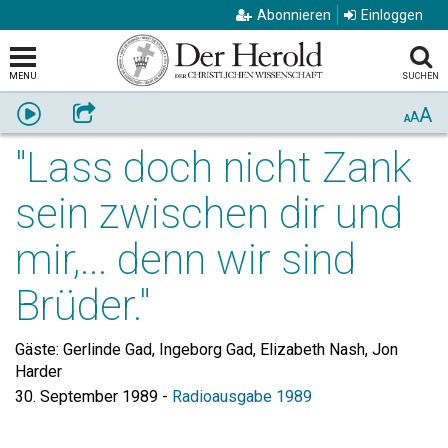
Abonnieren
Einloggen
MENU
SUCHEN
A
Anhören
Weiterempfehlen
A
A
"Lass doch nicht Zank
sein zwischen dir und
mir,... denn wir sind
Brüder."
Gäste: Gerlinde Gad, Ingeborg Gad, Elizabeth Nash, Jon
Harder
30. September 1989
-
Radioausgabe 1989