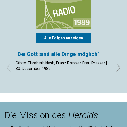
Alle Folgen anzeigen
"Bei Gott sind alle Dinge möglich"
"Fri
Gäste: Elizabeth Nash, Franz Prasser, Frau Prasser |
Gäste:
30. Dezember 1989
Schibe
Die Mission des
Herolds