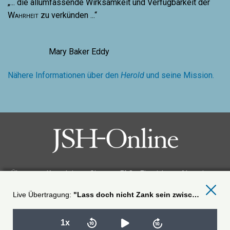
„... die allumfassende Wirksamkeit und Verfügbarkeit der
Wahrheit
zu verkünden ...“
Mary Baker Eddy
Nähere Informationen über den
Herold
und seine Mission.
Über uns
Kontaktieren Sie uns
FAQ
Einreichen
Abonnieren
Nutzungsbedingungen
Datenschutz
Genehmigungen
Stellenangebote
"Lass doch nicht Zank sein zwischen dir und mir,... denn wir sind Brüder."
JSH-Online folgen
1x