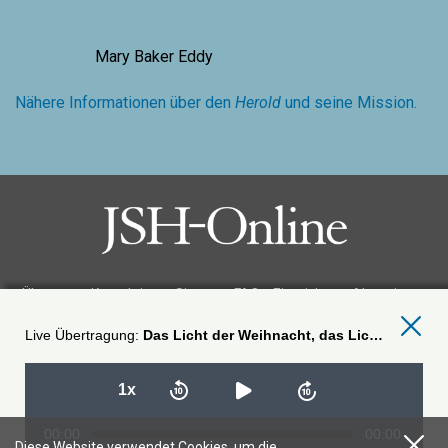
Mary Baker Eddy
Nähere Informationen über den
Herold
und seine Mission.
Über uns
Kontaktieren Sie uns
FAQ
Einreichen
Abonnieren
Nutzungsbedingungen
Datenschutz
Genehmigungen
Stellenangebote
Das Licht der Weihnacht, das Licht des Christus
JSH-Online folgen
1x
00:00
00:00
Diese Website verwendet Cookies, um die