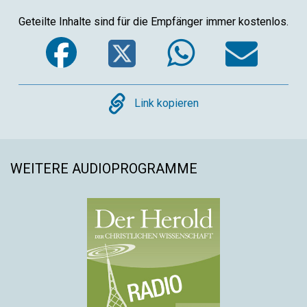
Geteilte Inhalte sind für die Empfänger immer kostenlos.
Facebook
Twitter
WhatsA
Ema
Copy
Link kopieren
WEITERE AUDIOPROGRAMME