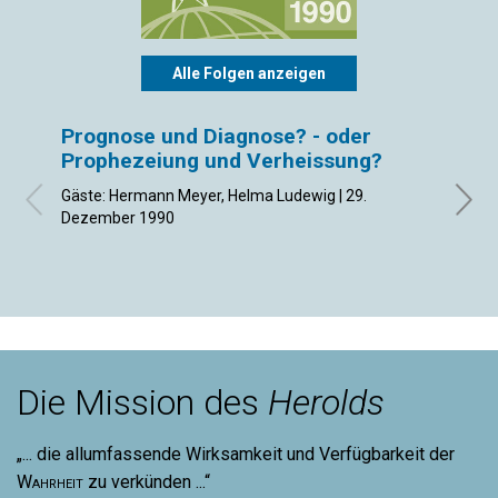
Alle Folgen anzeigen
Prognose und Diagnose? - oder
Brüd
Prophezeiung und Verheissung?
Gäste:
Dezem
Gäste: Hermann Meyer, Helma Ludewig | 29.
Dezember 1990
Die Mission des
Herolds
„... die allumfassende Wirksamkeit und Verfügbarkeit der
Wahrheit
zu verkünden ...“