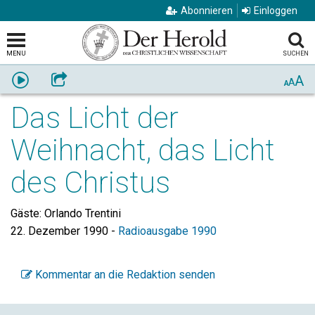
Abonnieren
Einloggen
MENU
SUCHEN
A
Anhören
Weiterempfehlen
A
A
Das Licht der
Weihnacht, das Licht
des Christus
Gäste: Orlando Trentini
22. Dezember 1990
-
Radioausgabe 1990
Kommentar an die Redaktion senden