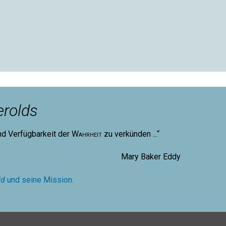
rolds
nd Verfügbarkeit der
Wahrheit
zu verkünden ...“
aker Eddy
ld
und seine Mission.