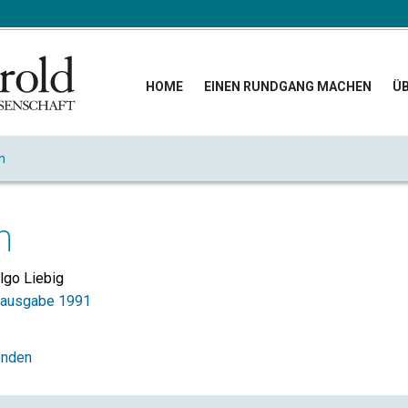
HOME
EINEN RUNDGANG MACHEN
ÜB
n
n
lgo Liebig
oausgabe 1991
enden