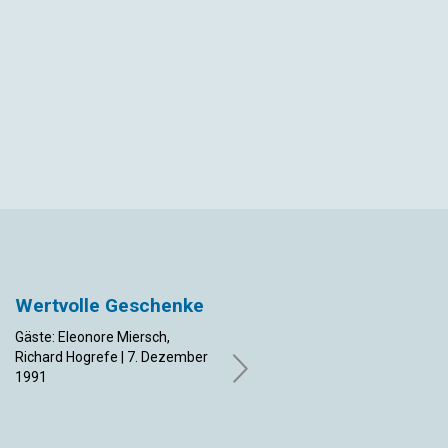
App
ail
Wertvolle Geschenke
Danksagung
Gäste: Eleonore Miersch,
Gäste: Christa Petri, Christian
Richard Hogrefe | 7. Dezember
Harder, Christine Heidrich Shai-
1991
Hee, Herbert von Jhering,
Meiele Kreil | 30. November
1991