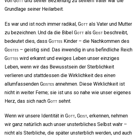
von
Gott
und seiner Beziehung zu seinem Vater war die
Grundlage seiner Heilarbeit.
Es war und ist noch immer radikal,
Gott
als Vater und Mutter
zu bezeichnen. Und da die Bibel
Gott
als
Geist
beschreibt,
bedeutet dies, dass
Gottes
Kinder – die Nachkommen des
Geistes
– geistig sind. Das inwendig in uns befindliche Reich
Gottes
wird erkannt und ewiges Leben unser einziges
Leben, wenn wir das Bewusstsein der Sterblichkeit
verlieren und stattdessen die Wirklichkeit des
einen
allumfassenden
Geistes
annehmen. Diese Wirklichkeit ist
nicht in weiter Ferne; sie ist uns so nahe wie unser eigenes
Herz, das sich nach
Gott
sehnt.
Wenn wir unsere Identität in
Gott
,
Geist
, erkennen, nehmen
wir ganz natürlich auch unser unsterbliches Selbst wahr –
nicht als Sterbliche, die später unsterblich werden, und auch