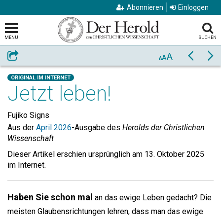
Abonnieren
Einloggen
MENU
SUCHEN
A
Weiterempfehlen
Zurück
Vo
A
A
ORIGINAL IM INTERNET
Jetzt leben!
Fujiko Signs
Aus der
April 2026
-Ausgabe des
Herolds der Christlichen
Wissenschaft
Dieser Artikel erschien ursprünglich am 13. Oktober 2025
im Internet.
Haben Sie schon mal
an das ewige Leben gedacht? Die
meisten Glaubensrichtungen lehren, dass man das ewige