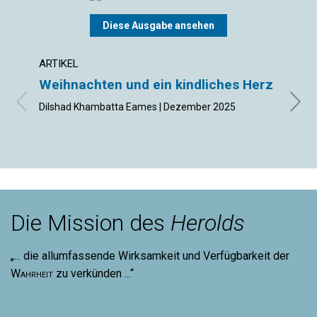
Diese Ausgabe ansehen
ARTIKEL
ARTIK
Weihnachten und ein kindliches Herz
Was 
Dilshad Khambatta Eames | Dezember 2025
Curti
Die Mission des
Herolds
„... die allumfassende Wirksamkeit und Verfügbarkeit der
Wahrheit
zu verkünden ...“