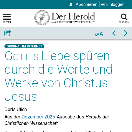
Abonnieren
Einloggen
MENU
SUCHEN
A
Weiterempfehlen
Zurück
Vo
A
A
ORIGINAL IM INTERNET
Gottes
Liebe spüren
durch die Worte und
Werke von Christus
Jesus
Doris Ulich
Aus der
Dezember 2025
-Ausgabe des
Herolds der
Christlichen Wissenschaft