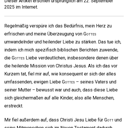
Dieser Artikel erschien ursprünglich am 22. September
2025 im Internet.
Regelmäßig verspüre ich das Bedürfnis, mein Herz zu
erfrischen und meine Überzeugung von
Gottes
umwandelnder und heilender Liebe zu stärken. Das tue ich,
indem ich mich spezifisch biblischen Berichten zuwende,
die
Gottes
Liebe verdeutlichen, insbesondere denen über
die heilende Mission von Christus Jesus. Als ich das vor
Kurzem tat, fiel mir auf, wie konsequent er sich der alles
umfassenden, ewigen Liebe
Gottes
– seines Vaters und
seiner Mutter – bewusst war und auch, dass diese Liebe
sich gleichermaßen auf alle Kinder, also alle Menschen,
erstreckt.
Mir fiel außerdem auf, dass Christi Jesu Liebe für
Gott
und
seine Mitmenschen sich im Neuen Testament dadurch