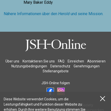
Mary Baker Eddy
Nähere Informationen über den
Herold
und seine Mission.
Über uns
Kontaktieren Sie uns
FAQ
Einreichen
Abonnieren
Nutzungsbedingungen
Datenschutz
Genehmigungen
Stellenangebote
JSH-Online folgen
Diese Website verwendet Cookies, um die
Leistungsfähigkeit und Funktion dieser Website zu
© 2026 The Christian Science Publishing Society.
erhöhen. Durch Ihre weitere Benutzung stimmen Sie
Die abgebildeten Personen dienen nur zu Illustrationszwecken.