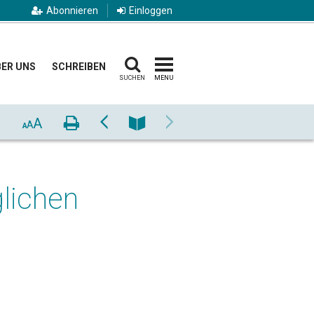
Abonnieren
Einloggen
ER UNS
SCHREIBEN
SUCHEN
MENU
A
Drucken
Zurück
Nummer
Vor
A
A
lichen