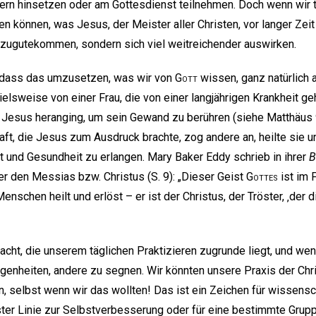
ern hinsetzen oder am Gottesdienst teilnehmen. Doch wenn wir ti
n können, was Jesus, der Meister aller Christen, vor langer Zeit 
 zugutekommen, sondern sich viel weitreichender auswirken.
, dass das umzusetzen, was wir von
Gott
wissen, ganz natürlich 
ielsweise von einer Frau, die von einer langjährigen Krankheit ge
Jesus heranging, um sein Gewand zu berühren (siehe Matthäus 9
ft, die Jesus zum Ausdruck brachte, zog andere an, heilte sie un
t und Gesundheit zu erlangen. Mary Baker Eddy schrieb in ihrer
B
r den Messias bzw. Christus (S. 9): „Dieser Geist
Gottes
ist im 
nschen heilt und erlöst – er ist der Christus, der Tröster, ‚der 
acht, die unserem täglichen Praktizieren zugrunde liegt, und wen
egenheiten, andere zu segnen. Wir könnten unsere Praxis der Chr
, selbst wenn wir das wollten! Das ist ein Zeichen für wissensch
 erster Linie zur Selbstverbesserung oder für eine bestimmte Gru