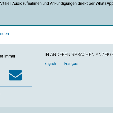
 Artikel, Audioaufnahmen und Ankündigungen direkt per WhatsAp
enden
IN ANDEREN SPRACHEN ANZEIG
ger immer
k
tter
WhatsApp
Email
English
Français
n