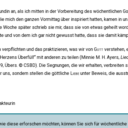
eundin an, als ich mitten in der Vorbereitung des wöchentlichen 
die mich den ganzen Vormittag über inspiriert hatten, kamen in 
ine Woche später schrieb sie mir, dass sie von etwas geheilt wor
tte und von dem ich gar nicht gewusst hatte, dass sie damit kämp
 verpflichten und das praktizieren, was wir von
Gott
verstehen, e
Herzens Überfüll’“ mit anderen zu teilen (Minnie M. H. Ayers,
Lie
9, Übers. © CSBD). Die Segnungen, die wir erhalten, verbreiten 
r uns, sondern stellen die göttliche
Liebe
unter Beweis, die ausstr
akteurin
wie diese erforschen möchten, können Sie sich für wöchentliche