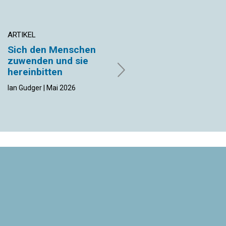
ARTIKEL
ARTIKEL
Sich den Menschen
Gewalt hat in
zuwenden und sie
Gegenwart des
hereinbitten
Christus keine
Chance
Ian Gudger | Mai 2026
Scott Jenkins | Mai 2026