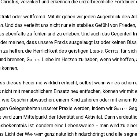
 Christus, verankert und erkennen die unzerbrechliche Fortdauer
strakt oder weltfremd. Mit ihr gehen wir jeden Augenblick des All
 Und das verleiht uns nicht nur ein stabiles Gefühl von Frieden, 
s ebenfalls zu fühlen und zu erleben. Und auch das Gegenteil tri
 oder meinen, dass unsere Praxis ausgelaugt ist oder keinen Biss
n zu helfen, die Herrlichkeit des geistigen
Lebens
,
Gottes
, für si
und brennen,
Gottes
Liebe im Herzen zu haben, wenn wir hoffen, 
u können.
ass dieses Feuer nie wirklich erlischt, selbst wenn wir es schon 
 nicht mit menschlichem Einsatz neu entfachen, können wir mit e
, wie Geschirr abwaschen, einem Kind zuhören oder mit einem Ko
igen Gelegenheiten unserer Praxis werden, indem wir
Gottes
Geg
e
wird zum Mittelpunkt der Identität und Aktivität. Dann verdeutli
nsbekenntnis ist, sondern eine Lebensweise – man wird zu eine
as Licht der
Wahrheit
ganz natürlich hindurchdringt und alle segnet