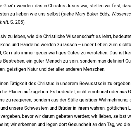
be
Gemüt
wenden, das in Christus Jesus war, stellen wir fest, das
chsten zu lieben wie uns selbst (siehe Mary Baker Eddy,
Wissensc
rift,
S. 205).
iv zu leben, wie die Christliche Wissenschaft es lehrt, bedeutet
nkens und Handelns werden zu lassen – unser Leben zum sicht
t,
Gott
als immer-gegenwärtiges Gutes zu verstehen. Das ist kein
s Bestreben, ein guter Mensch zu sein, sondern man definiert Gut
en, geistigen Natur und der aller anderen Menschen.
reinen Tätigkeit des Christus in unserem Bewusstsein zu ergeben 
che Planen aufzugeben. Es bedeutet, nicht emotional oder aus 
 zu reagieren, sondern aus der Stille geistiger Wahrnehmung, 
und unsere Schwestern und Brüder in ihrem wahren, göttlichen L
ir vergeben, bevor wir darum gebeten werden; wir lieben, selbst
eint; wir erkennen und legen dort Gesundheit an den Tag, wo die 