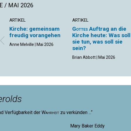
 / MAI 2026
ARTIKEL
ARTIKEL
Kirche: gemeinsam
Gottes
Auftrag an die
freudig vorangehen
Kirche heute: Was soll
sie tun, was soll sie
Anne Melville | Mai 2026
sein?
Brian Abbott | Mai 2026
rolds
nd Verfügbarkeit der
Wahrheit
zu verkünden ...“
aker Eddy