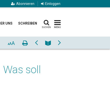
Abonnieren
Einloggen
ER UNS
SCHREIBEN
SUCHEN
MENU
A
Drucken
Zurück
Nummer
Vor
A
A
: Was soll