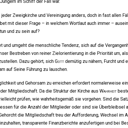
üngern im Schiff der Fall war.
in jeder Zweigkirche und Vereinigung anders, doch in fast allen Fä
ebet mit dieser Frage – in welchem Wortlaut auch immer – ausei
tun und zu sein auf?
t und umgeht die menschliche Tendenz, sich auf die Vergangenh
nser Bestreben von reiner Zielorientierung in die Priorität um, a
ustellen. Dazu gehört, sich
Gott
demütig zu nähern, Furcht und 
m auf Seine Führung zu lauschen.
lichkeit und Gehorsam zu erreichen erfordert normalerweise e
der Mitgliedschaft. Da die Struktur der Kirche aus
Wahrheit
beste
vielleicht prüfen, wie wahrheitsgemäß sie vorgehen. Sind die 
sen für die Anzahl der Mitglieder oder sind sie Überbleibsel au
Gehorcht die Mitgliedschaft treu der Aufforderung, Wechsel im
inzuhalten, transparente Finanzberichte anzufertigen und bei B