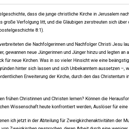
lgeschichte, dass die junge christliche Kirche in Jerusalem nac
 große Verfolgung litt, und die Gläubigen zerstreuten sich über 
postelgeschichte 8:1).
verbreiteten die Nachfolgerinnen und Nachfolger Christi Jesu la
er, gewannen neue Jüngerinnen und Jünger hinzu und legten an al
k für neue Kirchen. Was in so vieler Hinsicht wie eine beängsti
gründen hinter sich lassen und sich Unbekanntem aussetzen –, wa
rordentlichen Erweiterung der Kirche, durch den das Christentu
n frühen Christinnen und Christen lernen? Können die Herausfo
ichen Wissenschaft heute konfrontiert werden, Auslöser für ein
enen ich jetzt in der Abteilung für Zweigkirchenaktivitäten der Mut
rn von Zweigkirchen gesprochen, deren Arbeit durch eine weniger