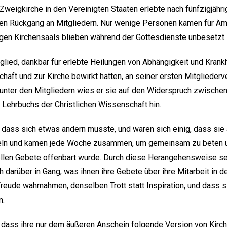
e Zweigkirche in den Vereinigten Staaten erlebte nach fünfzigj
hen Rückgang an Mitgliedern. Nur wenige Personen kamen für Ämt
igen Kirchensaals blieben während der Gottesdienste unbesetzt.
lied, dankbar für erlebte Heilungen von Abhängigkeit und Krankh
haft und zur Kirche bewirkt hatten, an seiner ersten Mitgliederv
 unter den Mitgliedern wies er sie auf den Widerspruch zwische
 Lehrbuchs der Christlichen Wissenschaft hin.
, dass sich etwas ändern musste, und waren sich einig, dass sie
zeln und kamen jede Woche zusammen, um gemeinsam zu beten u
uellen Gebete offenbart wurde. Durch diese Herangehensweise se
 darüber in Gang, was ihnen ihre Gebete über ihre Mitarbeit in de
Freude wahrnahmen, denselben Trott statt Inspiration, und dass 
n.
, dass ihre nur dem äußeren Anschein folgende Version von Kirc