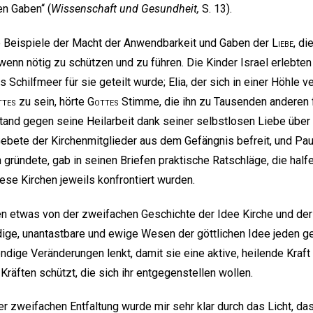
en Gaben“ (
Wissenschaft und Gesundheit,
S. 13).
le Beispiele der Macht der Anwendbarkeit und Gaben der
Liebe
, di
wenn nötig zu schützen und zu führen. Die Kinder Israel erlebten
Schilfmeer für sie geteilt wurde; Elia, der sich in einer Höhle ve
ttes
zu sein, hörte
Gottes
Stimme, die ihn zu Tausenden anderen 
and gegen seine Heilarbeit dank seiner selbstlosen Liebe über die
ebete der Kirchenmitglieder aus dem Gefängnis befreit, und Pau
gründete, gab in seinen Briefen praktische Ratschläge, die half
ese Kirchen jeweils konfrontiert wurden.
n etwas von der zweifachen Geschichte der Idee Kirche und der I
dige, unantastbare und ewige Wesen der göttlichen Idee jeden g
endige Veränderungen lenkt, damit sie eine aktive, heilende Kraf
 Kräften schützt, die sich ihr entgegenstellen wollen.
r zweifachen Entfaltung wurde mir sehr klar durch das Licht, da