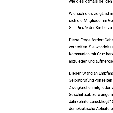
wie dies damals bei den J
Wie sich dies zeigt, ist 
sich die Mitglieder im G
Gott
heute
der Kirche zu 
Diese Frage fordert Gebe
versteifen. Sie wandelt u
Kommunion mit
Gott
herz
abzulegen und aufmerksa
Diesen Stand an Empfäng
Selbstprüfung vonseiten 
Zweigkirchenmitglieder 
Geschäftsabläufe angemes
Jahrzehnte zurückliegt? 
demokratische Abläufe e