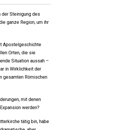
h der Steinigung des
die ganze Region, um ihr
ut Apostelgeschichte
len Orten, die sie
gende Situation aussah –
r in Wirklichkeit der
m im gesamten Römischen
rderungen, mit denen
e Expansion werden?
terkirche tätig bin, habe
 dramatische, aber