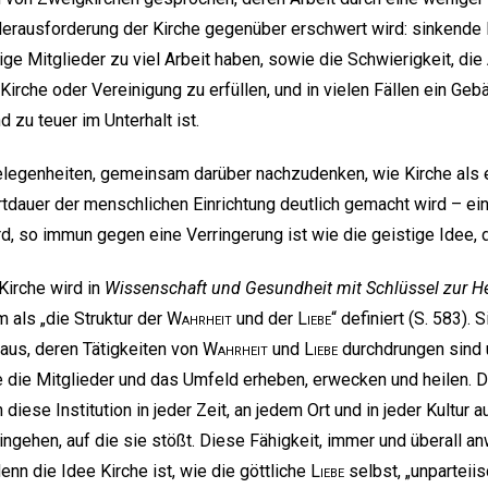
rausforderung der Kirche gegenüber erschwert wird: sinkende 
ige Mitglieder zu viel Arbeit haben, sowie die Schwierigkeit, di
 Kirche oder Vereinigung zu erfüllen, und in vielen Fällen ein Geb
zu teuer im Unterhalt ist.
legenheiten, gemeinsam darüber nachzudenken, wie Kirche als e
tdauer der menschlichen Einrichtung deutlich gemacht wird – eine
rd, so immun gegen eine Verringerung ist wie die geistige Idee, d
Kirche wird in
Wissenschaft und Gesundheit mit Schlüssel zur Hei
 als „die Struktur der
Wahrheit
und der
Liebe
“ definiert (S. 583).
 aus, deren Tätigkeiten von
Wahrheit
und
Liebe
durchdrungen sind u
 die Mitglieder und das Umfeld erheben, erwecken und heilen. D
diese Institution in jeder Zeit, an jedem Ort und in jeder Kultur 
ingehen, auf die sie stößt. Diese Fähigkeit, immer und überall 
denn die Idee Kirche ist, wie die göttliche
Liebe
selbst, „unparteiis