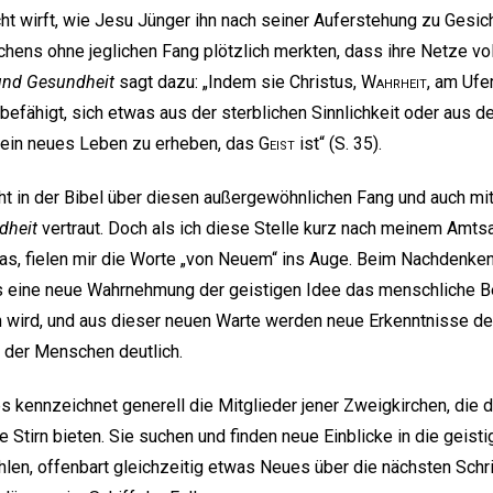
ht wirft, wie Jesu Jünger ihn nach seiner Auferstehung zu Gesi
chens ohne jeglichen Fang plötzlich merkten, dass ihre Netze v
und Gesundheit
sagt dazu: „Indem sie Christus,
Wahrheit
, am Ufe
efähigt, sich etwas aus der sterblichen Sinnlichkeit oder aus
n ein neues Leben zu erheben, das
Geist
ist“ (S. 35).
ht in der Bibel über diesen außergewöhnlichen Fang und auch mi
dheit
vertraut. Doch als ich diese Stelle kurz nach meinem Amtsant
las, fielen mir die Worte „von Neuem“ ins Auge. Beim Nachdenken
ss eine neue Wahrnehmung der geistigen Idee das menschliche B
 wird, und aus dieser neuen Warte werden neue Erkenntnisse d
der Menschen deutlich.
s kennzeichnet generell die Mitglieder jener Zweigkirchen, die 
 Stirn bieten. Sie suchen und finden neue Einblicke in die geisti
ühlen, offenbart gleichzeitig etwas Neues über die nächsten Schritt