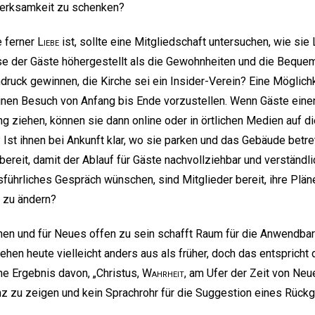
merksamkeit zu schenken?
e ferner
Liebe
ist, sollte eine Mitgliedschaft untersuchen, wie sie 
e der Gäste höhergestellt als die Gewohnheiten und die Bequeml
ndruck gewinnen, die Kirche sei ein Insider-Verein? Eine Möglich
einen Besuch von Anfang bis Ende vorzustellen. Wenn Gäste ein
g ziehen, können sie dann online oder in örtlichen Medien auf 
 Ist ihnen bei Ankunft klar, wo sie parken und das Gebäude betr
ereit, damit der Ablauf für Gäste nachvollziehbar und verständl
führliches Gespräch wünschen, sind Mitglieder bereit, ihre Plä
 zu ändern?
en und für Neues offen zu sein schafft Raum für die Anwendbar
sehen heute vielleicht anders aus als früher, doch das entspricht
che Ergebnis davon, „Christus,
Wahrheit
, am Ufer der Zeit von N
nz zu zeigen und kein Sprachrohr für die Suggestion eines Rückg