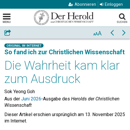
Abonnieren
Einloggen
MENU
SUCHEN
A
Weiterempfehlen
Zurück
Vo
A
A
ORIGINAL IM INTERNET
So fand ich zur Christlichen Wissenschaft
Die Wahrheit kam klar
zum Ausdruck
Sok Yeong Goh
Aus der
Juni 2026
-Ausgabe des
Herolds der Christlichen
Wissenschaft
Dieser Artikel erschien ursprünglich am 13. November 2025
im Internet.