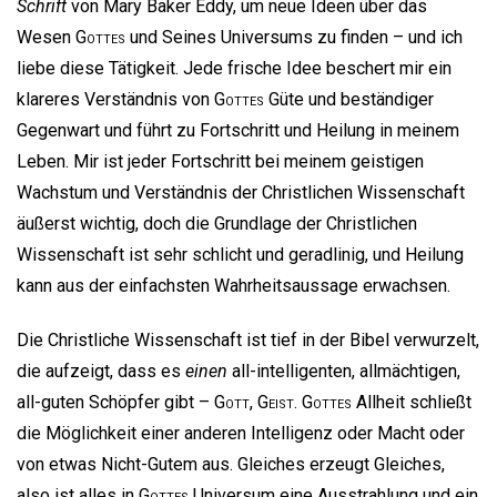
Schrift
von Mary Baker Eddy, um neue Ideen über das
Wesen
Gottes
und Seines Universums zu finden – und ich
liebe diese Tätigkeit. Jede frische Idee beschert mir ein
klareres Verständnis von
Gottes
Güte und beständiger
Gegenwart und führt zu Fortschritt und Heilung in meinem
Leben. Mir ist jeder Fortschritt bei meinem geistigen
Wachstum und Verständnis der Christlichen Wissenschaft
äußerst wichtig, doch die Grundlage der Christlichen
Wissenschaft ist sehr schlicht und geradlinig, und Heilung
kann aus der einfachsten Wahrheitsaussage erwachsen.
Die Christliche Wissenschaft ist tief in der Bibel verwurzelt,
die aufzeigt, dass es
einen
all-intelligenten, allmächtigen,
all-guten Schöpfer gibt –
Gott
,
Geist
.
Gottes
Allheit schließt
die Möglichkeit einer anderen Intelligenz oder Macht oder
von etwas Nicht-Gutem aus. Gleiches erzeugt Gleiches,
also ist alles in
Gottes
Universum eine Ausstrahlung und ein