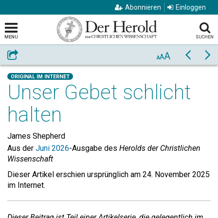
Abonnieren
Einloggen
MENU
SUCHEN
A
Weiterempfehlen
Zurück
Vo
A
A
ORIGINAL IM INTERNET
Unser Gebet schlicht
halten
James Shepherd
Aus der
Juni 2026
-Ausgabe des
Herolds der Christlichen
Wissenschaft
Dieser Artikel erschien ursprünglich am 24. November 2025
im Internet.
Dieser Beitrag ist Teil einer Artikelserie, die gelegentlich im