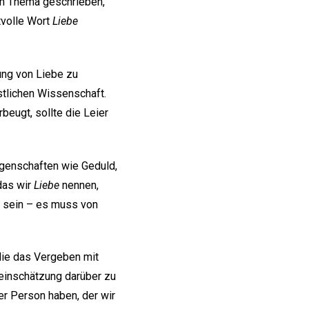
em Thema geschrieben,
tvolle Wort
Liebe
ung von Liebe zu
stlichen Wissenschaft.
rbeugt, sollte die Leier
igenschaften wie Geduld,
das wir
Liebe
nennen,
g sein – es muss von
 die das Vergeben mit
leinschätzung darüber zu
er Person haben, der wir