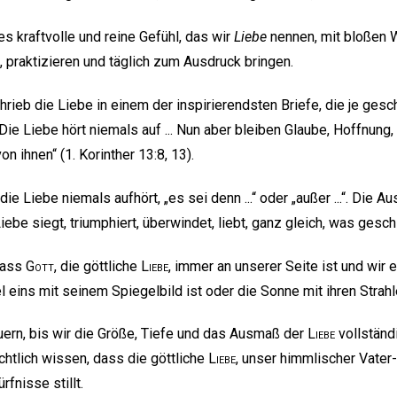
es kraftvolle und reine Gefühl, das wir
Liebe
nennen, mit bloßen W
, praktizieren und täglich zum Ausdruck bringen.
rieb die Liebe in einem der inspirierendsten Briefe, die je gesc
Die Liebe hört niemals auf ... Nun aber bleiben Glaube, Hoffnung, 
on ihnen“ (1. Korinther 13:8, 13).
ie Liebe niemals aufhört, „es sei denn ...“ oder „außer ...“. Die A
iebe siegt, triumphiert, überwindet, liebt, ganz gleich, was gesch
dass
Gott
, die göttliche
Liebe
, immer an unserer Seite ist und wir 
 eins mit seinem Spiegelbild ist oder die Sonne mit ihren Strahl
uern, bis wir die Größe, Tiefe und das Ausmaß der
Liebe
vollständi
chtlich wissen, dass die göttliche
Liebe
, unser himmlischer Vater
rfnisse stillt.