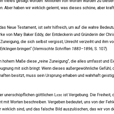
on vieles gesagt worden. Millionen von Worten wurden zu dies
 Aber haben wir wirklich gelernt, was dieses schöne, aber kraf
das Neue Testament, ist sehr hilfreich, um auf die wahre Bedeut
e von Mary Baker Eddy, der Entdeckerin und Gründerin der Chri
e Zuneigung, die sich selbst vergisst, Unrecht verzeiht und ihm vo
rklingen bringen“ (
Vermischte Schriften 1883–1896,
S. 107).
n hohem Maße diese „reine Zuneigung“, die alles umfasst und E
eugnung mit sich bringt. Wenn dieses außergewöhnliche Gefühl, 
haften besitzt, muss sein Ursprung erhaben und wahrhaft geisti
er unerschöpflichen göttlichen
Liebe
ist Vergebung. Die Freiheit,
nicht mit Worten beschreiben. Vergeben bedeutet, uns von der Feh
 wirklich sind, und das falsche Bild auszulöschen, das wir von d