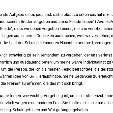
 erste Aufgabe eines jeden ist, sich selbst zu erkennen; hat man
de seinem Bruder vergeben und seine Feinde lieben“ (
Vermischt
Gnade“, dass wir denen vergeben können, die uns verletzt haben
eilungen aus unseren Gedanken auslöschen, weil wir verstehen, 
die Last der Schuld, die unseren Nächsten bedrückt, verringern
lich schwierig zu sein, jemandem zu vergeben, der uns verletzt 
rlich und ausdauernd beten, um meine wahre Individualität zu 
d um die Person, die ich als meinen Feind betrachtete, als geisti
r wahren Idee von
Gott
, erlaubt habe, meine Gedanken zu erleuchte
ie Freiheit zu erfahren, die das mit sich bringt.
sste lernen, wie wichtig Vergebung ist, um nicht stehenzubleib
plötzlich wegen einer anderen Frau. Sie fühlte sich nicht nur sch
iflung, Schuldgefühlen und Wut gefangengehalten.