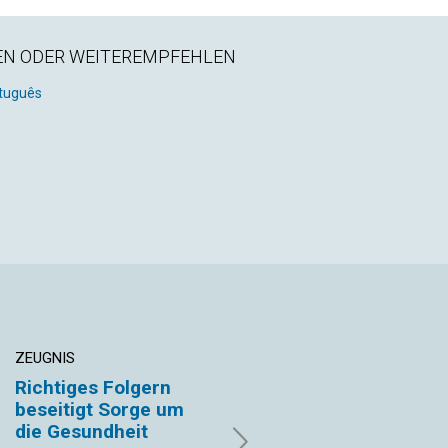
EN ODER WEITEREMPFEHLEN
tuguês
ZEUGNIS
EDITORIAL
Richtiges Folgern
„Freiheit von“ und
beseitigt Sorge um
„Freiheit zu“
die Gesundheit
Lisa Rennie Sytsma | August