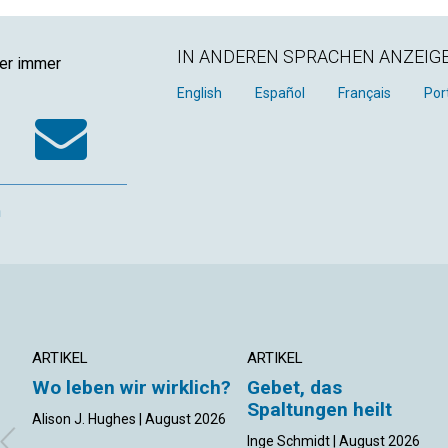
IN ANDEREN SPRACHEN ANZEIG
ger immer
k
tter
WhatsApp
Email
English
Español
Français
Por
n
ARTIKEL
ARTIKEL
Wo leben wir wirklich?
Gebet, das
Spaltungen heilt
Alison J. Hughes | August 2026
Inge Schmidt | August 2026