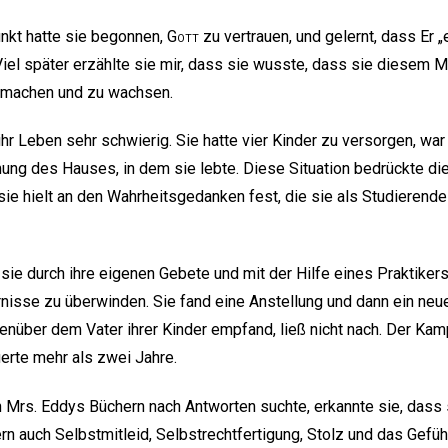
nkt hatte sie begonnen,
Gott
zu vertrauen, und gelernt, dass Er „
 Viel später erzählte sie mir, dass sie wusste, dass sie diesem
u machen und zu wachsen.
hr Leben sehr schwierig. Sie hatte vier Kinder zu versorgen, war
ng des Hauses, in dem sie lebte. Diese Situation bedrückte die 
 sie hielt an den Wahrheitsgedanken fest, die sie als Studierende
n sie durch ihre eigenen Gebete und mit der Hilfe eines Praktikers
nisse zu überwinden. Sie fand eine Anstellung und dann ein neu
genüber dem Vater ihrer Kinder empfand, ließ nicht nach. Der Kam
uerte mehr als zwei Jahre.
in Mrs. Eddys Büchern nach Antworten suchte, erkannte sie, dass s
n auch Selbstmitleid, Selbstrechtfertigung, Stolz und das Gefühl