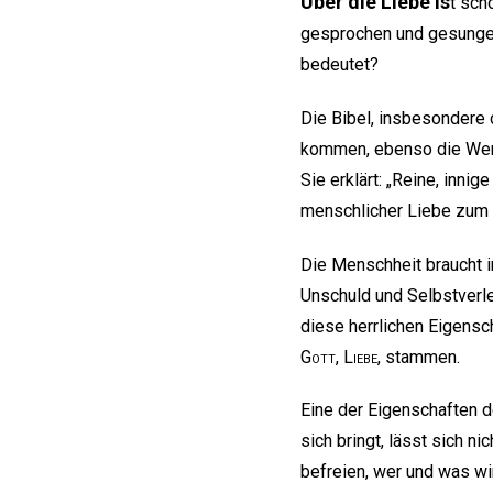
Über die Liebe is
t sch
gesprochen und gesungen.
bedeutet?
Die Bibel, insbesondere 
kommen, ebenso die Werk
Sie erklärt: „Reine, innig
menschlicher Liebe zum E
Die Menschheit braucht i
Unschuld und Selbstverl
diese herrlichen Eigensc
Gott
,
Liebe
, stammen.
Eine der Eigenschaften d
sich bringt, lässt sich 
befreien, wer und was wir