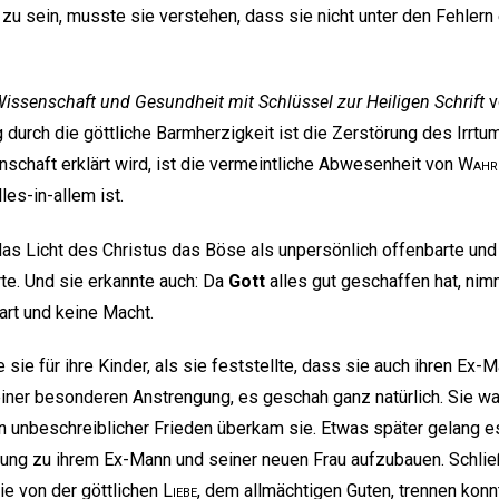
l zu sein, musste sie verstehen, dass sie nicht unter den Fehler
issenschaft und Gesundheit mit Schlüssel zur Heiligen Schrift
v
urch die göttliche Barmherzigkeit ist die Zerstörung des Irrtums“
nschaft erklärt wird, ist die vermeintliche Abwesenheit von
Wahr
les-in-allem ist.
das Licht des Christus das Böse als unpersönlich offenbarte und 
örte. Und sie erkannte auch: Da
Gott
alles gut geschaffen hat, ni
art und keine Macht.
 sie für ihre Kinder, als sie feststellte, dass sie auch ihren Ex-M
iner besonderen Anstrengung, es geschah ganz natürlich. Sie wa
Ein unbeschreiblicher Frieden überkam sie. Etwas später gelang es
ung zu ihrem Ex-Mann und seiner neuen Frau aufzubauen. Schließ
ie von der göttlichen
Liebe
, dem allmächtigen Guten, trennen konnt