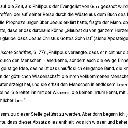
 auf die Zeit, als Philippus der Evangelist von
Gott
gesandt wurd
reffen, der auf seiner Reise durch die Wüste aus dem Buch des 
e Prophezeiungen über Jesus erklärt hatte, fragte der Mann, ob
ete, dass er das durchaus könne: „Glaubst du von ganzem Herzen, 
h glaube, dass Jesus Christus Gottes Sohn ist“ (siehe Apostelg
ischte Schriften,
S. 77): „Philippus verlangte, dass er nicht nur 
durch den Menschen – anerkenne, sondern auch die ewige Einh
geistige Idee, das heißt das unauflöslich einigende Band, die K
n der göttlichen Wissenschaft, die ihren vollkommenen Menschen
Vater erzeigt hat, und sie erhält den Menschen in endlosem
Leben
ins. Sie leitet ihn mit der
Wahrheit
, die keinen Irrtum kennt, mit 
chlicher
Liebe
.“
tsam, zu dieser Stelle geführt zu werden. Aber dann begann ich, 
nte, dass dieser Absatz alles enthielt, was ich wissen und behe