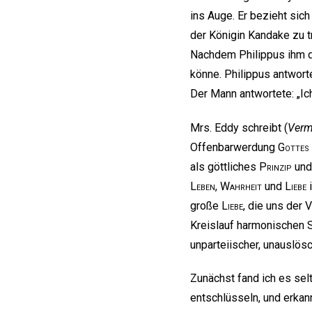
ins Auge. Er bezieht sich
der Königin Kandake zu t
Nachdem Philippus ihm di
könne. Philippus antwort
Der Mann antwortete: „Ic
Mrs. Eddy schreibt (
Verm
Offenbarwerdung
Gottes
als göttliches
Prinzip
und 
Leben
,
Wahrheit
und
Liebe
i
große
Liebe
, die uns der 
Kreislauf harmonischen Se
unparteiischer, unauslös
Zunächst fand ich es sel
entschlüsseln, und erkan