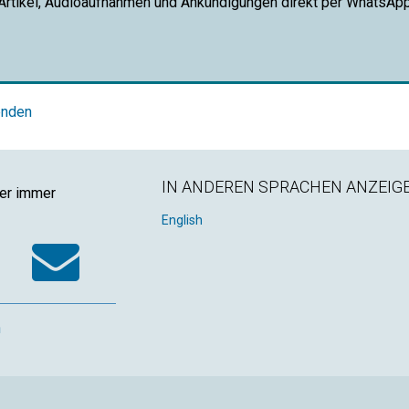
 Artikel, Audioaufnahmen und Ankündigungen direkt per WhatsAp
enden
IN ANDEREN SPRACHEN ANZEIG
ger immer
k
tter
WhatsApp
Email
English
n