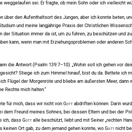
 weggelaufen sei. Er fragte, ob mein Sohn oder ich vielleicht wü
on über den Aufenthaltsort des Jungen, aber ich konnte beten, und
Studium und meine langjährige Praxis der Christlichen Wissenscha
 der Situation immer da ist, um zu führen, zu beschützen und zu
haben kann, wenn man mit Erziehungsproblemen oder anderen Schw
dann die Antwort (Psalm 139:7–10): „Wohin soll ich gehen vor dei
gesicht? Stiege ich zum Himmel hinauf, bist du da. Bettete ich mi
 ich Flügel der Morgenröte und bliebe am äußersten Meer, dann
ne Rechte mich halten.“
te für mich, dass wir nicht von
Gott
abdriften können. Darin wurd
ei dem Freund meines Sohnes, bei dessen Eltern und bei der Poli
e ich, dass
Gott
alle beschützt, liebt und mit Seiner „rechten Hand
es keinen Ort gab, zu dem jemand gehen konnte, wo
Gott
nicht be