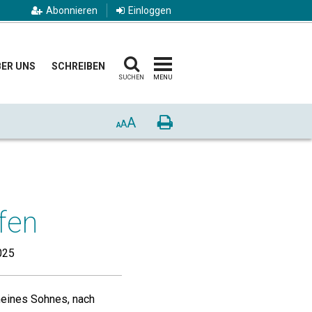
Abonnieren
Einloggen
ER UNS
SCHREIBEN
SUCHEN
MENU
A
Drucken
A
A
fen
025
meines Sohnes, nach