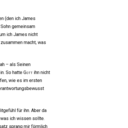
gen (den ich James
in Sohn gemeinsam
rum ich James nicht
eide zusammen macht, was
ah – als Seinen
in. So hatte
Gott
ihn nicht
fen, wie es im ersten
 verantwortungsbewusst
itgefühl für ihn. Aber da
 was ich wissen sollte.
satz sprang mir förmlich