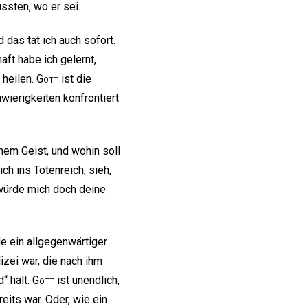
ssten, wo er sei.
 das tat ich auch sofort.
ft habe ich gelernt,
 heilen.
Gott
ist die
ierigkeiten konfrontiert
nem Geist, und wohin soll
ch ins Totenreich, sieh,
 würde mich doch deine
e ein allgegenwärtiger
zei war, die nach ihm
“ hält.
Gott
ist unendlich,
reits war. Oder, wie ein