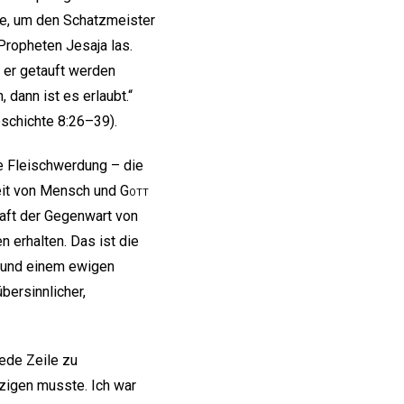
e, um den Schatzmeister
Propheten Jesaja las.
 er getauft werden
dann ist es erlaubt.“
eschichte 8:26–39).
die Fleischwerdung – die
eit von Mensch und
Gott
raft der Gegenwart von
 erhalten. Das ist die
und einem ewigen
übersinnlicher,
jede Zeile zu
rzigen musste. Ich war