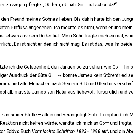
r zu sagen pflegte: „Ob fern, ob nah,
Gott
ist schon da!“
, den Freund meines Sohnes lieben. Bis dahin hatte ich den Jun
chten Einfluss angesehen. Ich mochte es nicht, wenn er und me
er etwas aus dem Ruder lief. Mein Sohn fragte mich einmal, wa
rlich: „Es ist nicht er, den ich nicht mag. Es ist das, was ihr b
zte ich die Gelegenheit, den Jungen so zu sehen, wie
Gott
ihn s
tiger Ausdruck der Güte
Gottes
konnte James kein Störenfried se
ames und alle Menschen nach Seinem Bild und Gleichnis erschaf
 Deshalb musste James von Natur aus liebevoll, fürsorglich und
äre an seiner Stelle – allein und verängstigt. Sofort empfand ich M
 Reaktion nicht helfen würde, wandte ich mich an
Gott
und fragte,
aker Eddys Buch
Vermischte Schriften 1883–1896
auf, und ein Ab