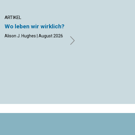
ARTIKEL
ZEUGNIS
Wo leben wir wirklich?
Migräne geheilt
Alison J. Hughes | August 2026
David Martin | August 2026