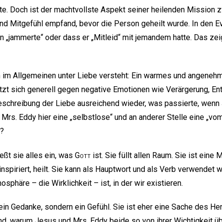
te. Doch ist der machtvollste Aspekt seiner heilenden Mission z
nd Mitgefühl empfand, bevor die Person geheilt wurde. In den Ev
hn „jammerte“ oder dass er „Mitleid“ mit jemandem hatte. Das zei
n im Allgemeinen unter Liebe versteht: Ein warmes und angeneh
zt sich generell gegen negative Emotionen wie Verärgerung, En
eschreibung der Liebe ausreichend wieder, was passierte, wenn
 Mrs. Eddy hier eine „selbstlose“ und an anderer Stelle eine „vo
e?
ießt sie alles ein, was
Gott
ist. Sie füllt allen Raum. Sie ist eine M
, inspiriert, heilt. Sie kann als Hauptwort und als Verb verwendet
sphäre – die Wirklichkeit – ist, in der wir existieren.
r ein Gedanke, sondern ein Gefühl. Sie ist eher eine Sache des H
rund, warum Jesus und Mrs. Eddy beide so von ihrer Wichtigkeit ü