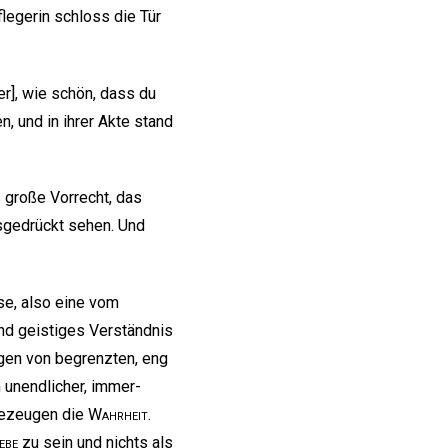
egerin schloss die Tür
r], wie schön, dass du
n, und in ihrer Akte stand
s große Vorrecht, das
gedrückt sehen. Und
ose, also eine vom
und geistiges Verständnis
ngen von begrenzten, eng
 unendlicher, immer-
 bezeugen die
Wahrheit
.
ebe
zu sein und nichts als