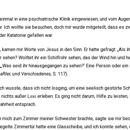
nmal in eine psychiatrische Klinik eingewiesen, und vom Augenb
r. Ich wollte sie besuchen, doch mir wurde mitgeteilt, dass es z
er Katatonie gefallen war.
 kamen mir Worte von Jesus in den Sinn. Er hatte gefragt: „Als i
r sehen? Wolltet ihr ein Schilfrohr sehen, das der Wind hin und 
: „‚Was seid ihr hinausgegangen zu sehen?‘ Eine Person oder ein
aftler, und Verschiedenes,
S. 117).
ch wusste, dass ich nicht losging, um eine seelisch gestörte S
r nichts außer
Liebe
erleben. Es ging nicht darum, Hilfe zu leisten
ahrheit entsprach.
in mich zum Zimmer meiner Schwester brachte, sagte sie mir bed
riegelte Zimmertür hatte eine Glasscheibe, und ich konnte sehe