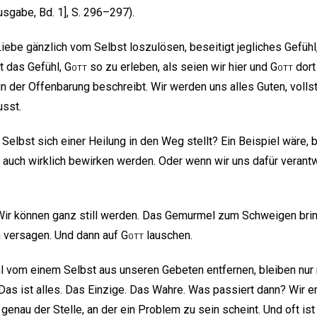
usgabe, Bd. 1], S. 296–297).
iebe gänzlich vom Selbst loszulösen, beseitigt jegliches Gefühl
t das Gefühl,
Gott
so zu erleben, als seien wir hier und
Gott
dort
in der Offenbarung beschreibt. Wir werden uns alles Guten, volls
usst.
Selbst sich einer Heilung in den Weg stellt? Ein Beispiel wäre, 
 auch wirklich bewirken werden. Oder wenn wir uns dafür verantwo
Wir können ganz still werden. Das Gemurmel zum Schweigen bri
en versagen. Und dann auf
Gott
lauschen.
l vom einem Selbst aus unseren Gebeten entfernen, bleiben nur 
 Das ist alles. Das Einzige. Das Wahre. Was passiert dann? Wir 
h genau der Stelle, an der ein Problem zu sein scheint. Und oft is