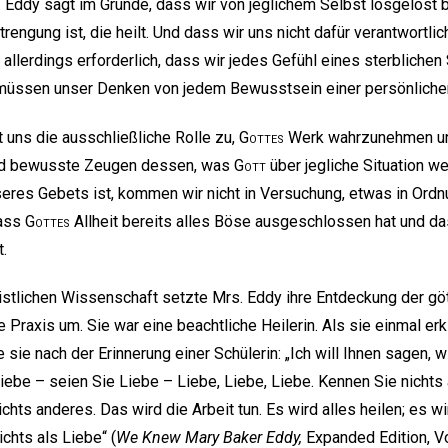
 Eddy sagt im Grunde, dass wir von jeglichem Selbst losgelöst 
rengung ist, die heilt. Und dass wir uns nicht dafür verantwortli
t allerdings erforderlich, dass wir jedes Gefühl eines sterblichen
 müssen unser Denken von jedem Bewusstsein einer persönliche
t uns die ausschließliche Rolle zu,
Gottes
Werk wahrzunehmen u
ind bewusste Zeugen dessen, was
Gott
über jegliche Situation w
res Gebets ist, kommen wir nicht in Versuchung, etwas in Ordnu
dass
Gottes
Allheit bereits alles Böse ausgeschlossen hat und d
t.
ristlichen Wissenschaft setzte Mrs. Eddy ihre Entdeckung der gö
e Praxis um. Sie war eine beachtliche Heilerin. Als sie einmal erk
te sie nach der Erinnerung einer Schülerin: „Ich will Ihnen sagen,
Liebe – seien Sie Liebe – Liebe, Liebe, Liebe. Kennen Sie nicht
ichts anderes. Das wird die Arbeit tun. Es wird alles heilen; es w
ichts als Liebe“ (
We Knew Mary Baker Eddy,
Expanded Edition, Vo