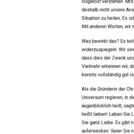
losgelöst
verstehen. Mrs.
deshalb nicht
unsere
Anst
Situation zu heilen. Es is
Mit anderen Worten, wir
Was bewirkt das? Es teil
widerzuspiegeln. Wir s
dass dies der Zweck unse
Vielmehr erkennen wir, 
bereits vollständig gut is
Als die Gründerin der Ch
Universum regieren, in di
augenblicklich heilt, sag
heißt lieben! Leben Sie 
Sie ganz Liebe. Es gibt n
auferwecken.
Seien
Sie n