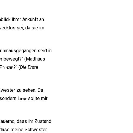
lick ihrer Ankunft an
wecklos sei, da sie im
hr hinausgegangen seid in
her bewegt?“ (Matthäus
Prinzip
?“ (
Die Erste
chwester zu sehen. Da
, sondern
Liebe
sollte mir
auernd, dass ihr Zustand
n, dass meine Schwester