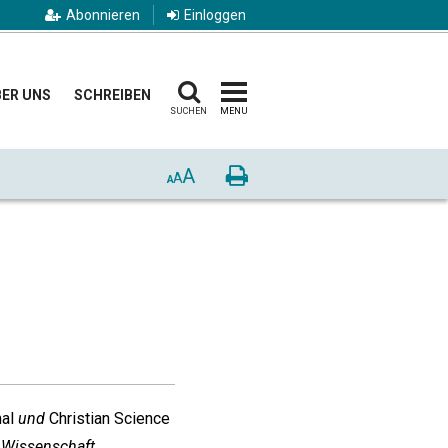
Abonnieren
Einloggen
ER UNS
SCHREIBEN
SUCHEN
MENU
A
Drucken
A
A
nal
und
Christian Science
he Wissenschaft