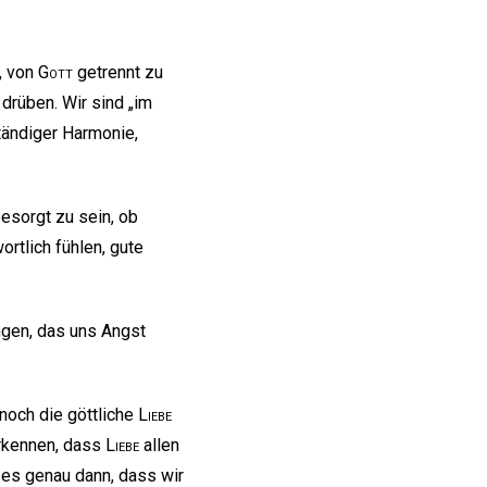
, von
Gott
getrennt zu
 drüben. Wir sind „im
tändiger Harmonie,
besorgt zu sein, ob
rtlich fühlen, gute
ngen, das uns Angst
noch die göttliche
Liebe
erkennen, dass
Liebe
allen
t es genau dann, dass wir