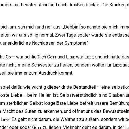
mers am Fenster stand und nach draußen blickte. Die Krankenpfl
ich um, sah mich und rief aus: „Debbin [so nannte sie mich imme
ielten wir uns völlig normal. Zwei Tage später wurde sie entlasse
s, unerklärliches Nachlassen der Symptome.“
ht.
Gott
war schließlich
Gott
und
Liebe
war
Liebe
, und ich hatte da
hte nicht, meine Schwester zu heilen, sondern wollte nur
Liebe
aus
 weil sie immer zum Ausdruck kommt.
spiel dafür, wie wichtig dieser dritte Bestandteil – eine selbstl
löste Liebe – beim Heilen ist. Selbstverständlich sind Glauben 
vom sterblichen Selbst losgelöste Liebe befreit unsere Bemühu
e Macht des Guten zu erkennen, und öffnet uns das Bewusstsein
r
Liebe
. Es geht nicht darum, die Wahrheit zu äußern, sondern wir
ander oder sogar
Gott
zu lieben. Vielmehr geht es darum, in der
Li