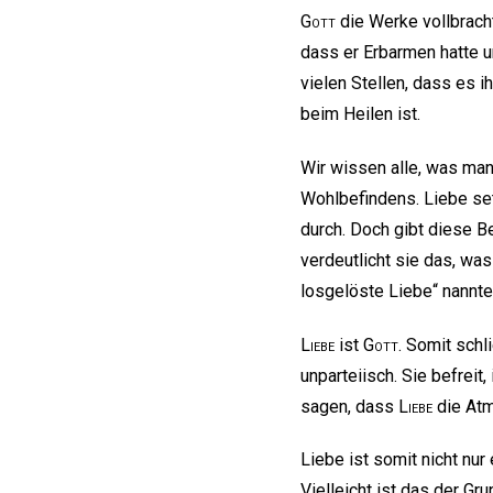
Gott
die Werke vollbrach
dass er Erbarmen hatte u
vielen Stellen, dass es i
beim Heilen ist.
Wir wissen alle, was ma
Wohlbefindens. Liebe set
durch. Doch gibt diese B
verdeutlicht sie das, was
losgelöste Liebe“ nannt
Liebe
ist
Gott
. Somit schl
unparteiisch. Sie befreit
sagen, dass
Liebe
die Atmo
Liebe ist somit nicht nu
Vielleicht ist das der G