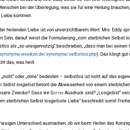
Menschen bei der Überlegung, was sie für eine Heilung brauchen, 
“ Liebe kommen.
r heilenden Liebe ist von unverzichtbarem Wert. Mrs. Eddy spri
n Sinn; darauf weist die Formulierung „vom sterblichen Selbst lo
stlos
als „so uneigennützig“ beschrieben, „dass man bei seinen 
synonyme.woxikon.de/synonyme/selbstlos.php
). Das klingt gut
ht das, was heilt.
 „nicht“ oder „ohne“ bedeuten – selbstlos ist nicht auf das eige
n Selbst losgelöst
betont die Abwesenheit von einem sterbliche
unsere Zwecke? Dass wir
Gottes
Ausdruck sind? „Losgelöst“ verd
vom sterblichen Selbst losgelöste Liebe“ beschreibt somit Freihe
 riesigen Unterschied ausmachen, ob wir beim Heilen das Konze