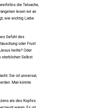
weifellos die Tatsache,
angelien lesen wir an
gt, wie wichtig Liebe
mes Gefühl des
ttäuschung oder Frust
 Jesus heilte? Oder
m sterblichen Selbst
acht. Sie ist universal,
 werden. Man könnte
erzens als des Kopfes.
berzeugt waren. Es ist