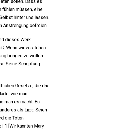
beten sollen. Dass es
ch fühlen müssen, eine
 Selbst hinter uns lassen.
n Anstrengung befreien.
nd dieses Werk
eiß. Wenn wir verstehen,
ng bringen zu wollen.
ass Seine Schöpfung
ttlichen Gesetze, die das
lärte, wie man
 wie man es macht. Es
s anderes als
Liebe
. Seien
ird die Toten
l. 1 [Wir kannten Mary