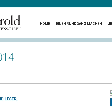
HOME
EINEN RUNDGANG MACHEN
ÜB
014
ND LESER,