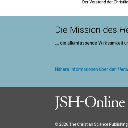
Der Vorstand der Christl
Die Mission des
He
„... die allumfassende Wirksamkeit u
Mary B
Nähere Informationen über den
Hero
© 2026 The Christian Science Publishing 