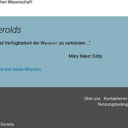
ichen Wissenschaft
rolds
nd Verfügbarkeit der
Wahrheit
zu verkünden ...“
aker Eddy
ld
und seine Mission.
Über uns
Kontaktieren
Nutzungsbedin
Society.