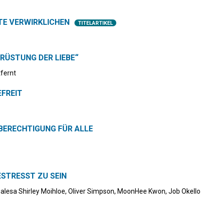
TE VERWIRKLICHEN
TITELARTIKEL
„RÜSTUNG DER LIEBE“
fernt
EFREIT
ERECHTIGUNG FÜR ALLE
ESTRESST ZU SEIN
lesa Shirley Moihloe, Oliver Simpson, MoonHee Kwon, Job Okello