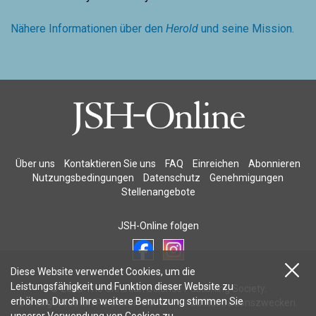
Nähere Informationen über den
Herold
und seine Mission.
Über uns
Kontaktieren Sie uns
FAQ
Einreichen
Abonnieren
Nutzungsbedingungen
Datenschutz
Genehmigungen
Stellenangebote
JSH-Online folgen
Diese Website verwendet Cookies, um die
Leistungsfähigkeit und Funktion dieser Website zu
© 2026 The Christian Science Publishing Society.
erhöhen. Durch Ihre weitere Benutzung stimmen Sie
Die abgebildeten Personen dienen nur zu Illustrationszwecken.