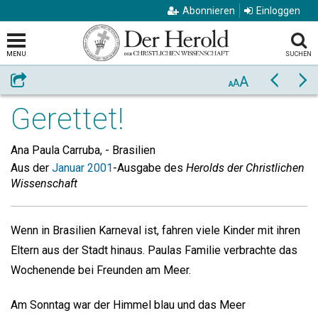
Abonnieren
Einloggen
MENU
SUCHEN
A
Weiterempfehlen
Zurück
Vo
A
A
Gerettet!
Ana Paula Carruba, -
Brasilien
Aus der
Januar 2001
-Ausgabe des
Herolds der Christlichen
Wissenschaft
Wenn in Brasilien Karneval ist, fahren viele Kinder mit ihren
Eltern aus der Stadt hinaus. Paulas Familie verbrachte das
Wochenende bei Freunden am Meer.
Am Sonntag war der Himmel blau und das Meer