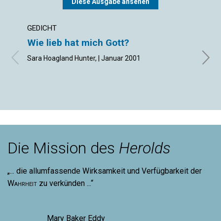
Diese Ausgabe ansehen
GEDICHT
ARTIK
Wie lieb hat mich Gott?
Der 
Sara Hoagland Hunter, | Januar 2001
Janua
Die Mission des
Herolds
„... die allumfassende Wirksamkeit und Verfügbarkeit der
Wahrheit
zu verkünden ...“
Mary Baker Eddy