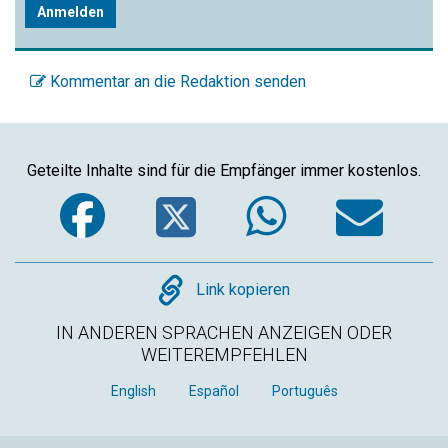
Anmelden
Kommentar an die Redaktion senden
Geteilte Inhalte sind für die Empfänger immer kostenlos.
Facebook
Twitter
WhatsA
Em
Copy
Link kopieren
IN ANDEREN SPRACHEN ANZEIGEN ODER
WEITEREMPFEHLEN
English
Español
Português