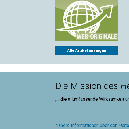
Alle Artikel anzeigen
Die Mission des
He
„... die allumfassende Wirksamkeit u
Mary B
Nähere Informationen über den
Hero