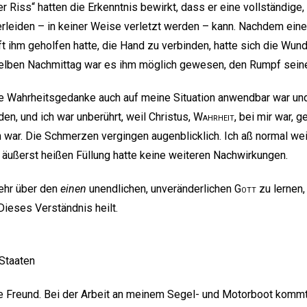
 Riss“ hatten die Erkenntnis bewirkt, dass er eine vollständige,
rleiden – in keiner Weise verletzt werden – kann. Nachdem eine 
t ihm geholfen hatte, die Hand zu verbinden, hatte sich die Wund
lben Nachmittag war es ihm möglich gewesen, den Rumpf sein
e Wahrheitsgedanke auch auf meine Situation anwendbar war und 
den, und ich war unberührt, weil Christus,
Wahrheit
, bei mir war, 
ar. Die Schmerzen vergingen augenblicklich. Ich aß normal weit
äußerst heißen Füllung hatte keine weiteren Nachwirkungen.
mehr über den
einen
unendlichen, unveränderlichen
Gott
zu lernen, 
Dieses Verständnis heilt.
 Staaten
e Freund. Bei der Arbeit an meinem Segel- und Motorboot kommt 