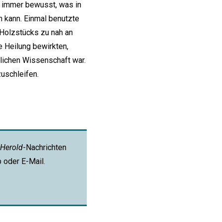
 immer bewusst, was in
n kann. Einmal benutzte
 Holzstücks zu nah an
le Heilung bewirkten,
tlichen Wissenschaft war.
uschleifen.
Herold
-Nachrichten
p oder E-Mail.