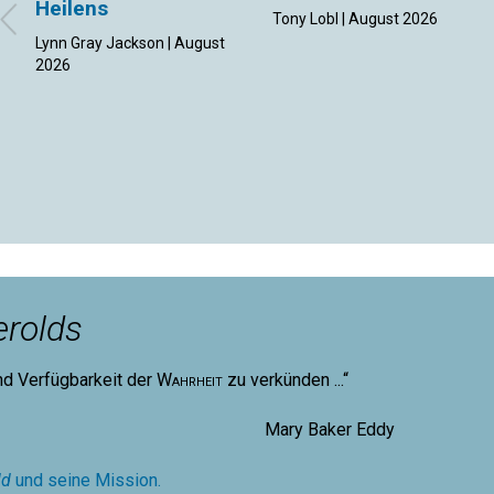
Heilens
Tony Lobl | August 2026
Lynn Gray Jackson | August
2026
rolds
nd Verfügbarkeit der
Wahrheit
zu verkünden ...“
aker Eddy
ld
und seine Mission.