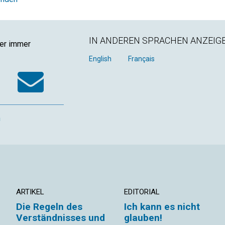
IN ANDEREN SPRACHEN ANZEIG
ger immer
k
tter
WhatsApp
Email
English
Français
n
ARTIKEL
EDITORIAL
Die Regeln des
Ich kann es nicht
Verständnisses und
glauben!