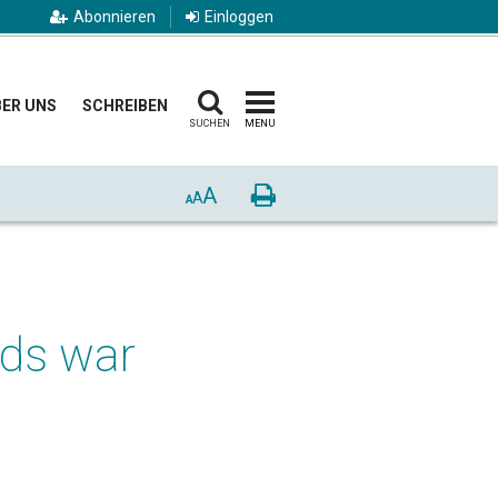
Abonnieren
Einloggen
ER UNS
SCHREIBEN
SUCHEN
MENU
A
Drucken
A
A
eds war