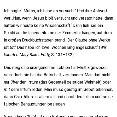
Ich sagte: ‚Mutter, ich habe es versucht.‘ Und ihre Antwort
war: ‚Nun, wenn Jesus bloß versucht und versagt hätte, dann
hätten wir heute keine Wissenschaft.‘ Dann ließ sie ein
Schild an die Innenseite meiner Zimmertür hängen, auf dem
in großen Druckbuchstaben stand: ‚Der Glaube ohne Werke
ist tot.‘ Das habe ich zwei Wochen lang angeschaut“ (
Wir
kannten Mary Baker Eddy,
S. 131–132).
Das mag eine unangenehme Lektion für Martha gewesen
sein, doch sie hat die Botschaft verstanden: Man darf nicht
nur
über
den Irrtum (das Gegenteil geistiger Wahrheit) oder
mit
dem Irrtum reden. Man muss geistig im Gebet erkennen,
dass
Gott
Alles-in-allem ist, und damit den Irrtum und seine
falschen Behauptungen besiegen.
Gegen Ende 2024 litt eine Bekannte von mir unter starken