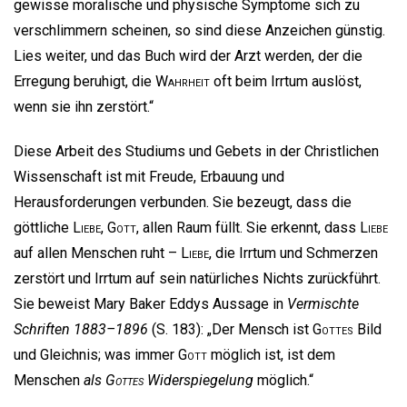
gewisse moralische und physische Symptome sich zu
verschlimmern scheinen, so sind diese Anzeichen günstig.
Lies weiter, und das Buch wird der Arzt werden, der die
Erregung beruhigt, die
Wahrheit
oft beim Irrtum auslöst,
wenn sie ihn zerstört.“
Diese Arbeit des Studiums und Gebets in der Christlichen
Wissenschaft ist mit Freude, Erbauung und
Herausforderungen verbunden. Sie bezeugt, dass die
göttliche
Liebe
,
Gott
, allen Raum füllt. Sie erkennt, dass
Liebe
auf allen Menschen ruht –
Liebe
, die Irrtum und Schmerzen
zerstört und Irrtum auf sein natürliches Nichts zurückführt.
Sie beweist Mary Baker Eddys Aussage in
Vermischte
Schriften 1883–1896
(S. 183): „Der Mensch ist
Gottes
Bild
und Gleichnis; was immer
Gott
möglich ist, ist dem
Menschen
als
Gottes
Widerspiegelung
möglich.“