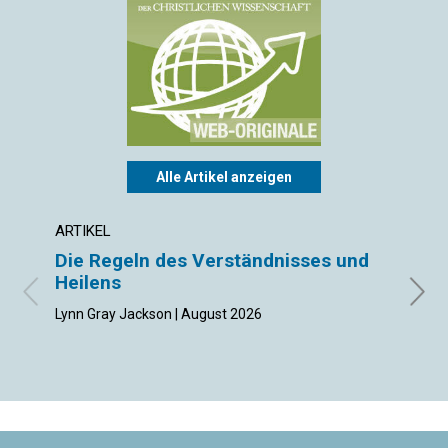
Alle Artikel anzeigen
ARTIKEL
EDITO
Die Regeln des Verständnisses und
Ich 
Heilens
Tony L
Lynn Gray Jackson | August 2026