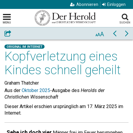
Abonnieren
Einloggen
MENU
SUCHEN
A
Weiterempfehlen
Zurück
Vo
A
A
ORIGINAL IM INTERNET
Kopfverletzung eines
Kindes schnell geheilt
Graham Thatcher
Aus der
Oktober 2025
-Ausgabe des
Herolds der
Christlichen Wissenschaft
Dieser Artikel erschien ursprünglich am 17. März 2025 im
Internet.
„Sehe ich doch vier
Männer frei im Feuer herumgehen,