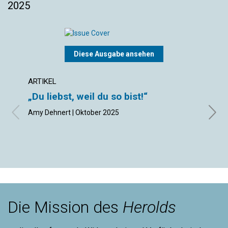
2025
Diese Ausgabe ansehen
ARTIKEL
INTE
„Du liebst, weil du so bist!“
Ein 
der 
Amy Dehnert | Oktober 2025
Scott 
im Int
Die Mission des
Herolds