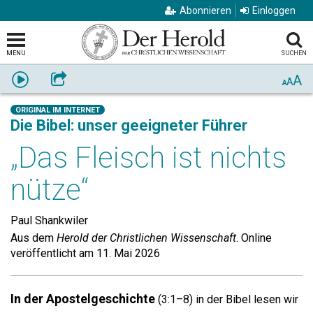
Abonnieren
Einloggen
MENU
SUCHEN
A
Anhören
Weiterempfehlen
A
A
ORIGINAL IM INTERNET
Die Bibel: unser geeigneter Führer
„Das Fleisch ist nichts
nütze“
Paul Shankwiler
Aus dem
Herold der Christlichen Wissenschaft
. Online
veröffentlicht am 11. Mai 2026
In der Apostelgeschichte
(3:1–8) in der Bibel lesen wir