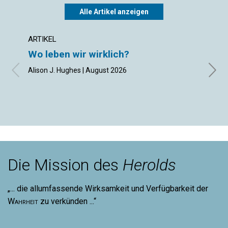
Alle Artikel anzeigen
ARTIKEL
ARTIK
Wo leben wir wirklich?
Gebe
Alison J. Hughes | August 2026
Inge S
Die Mission des
Herolds
„... die allumfassende Wirksamkeit und Verfügbarkeit der
Wahrheit
zu verkünden ...“