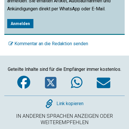
anmelden. Sie erhalten Artikel, Audioaufnahmen und
Ankündigungen direkt per WhatsApp oder E-Mail.
Anmelden
Kommentar an die Redaktion senden
Geteilte Inhalte sind für die Empfänger immer kostenlos.
Facebook
Twitter
WhatsA
Em
Copy
Link kopieren
IN ANDEREN SPRACHEN ANZEIGEN ODER
WEITEREMPFEHLEN