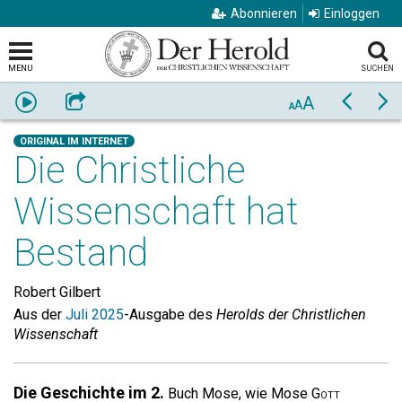
Abonnieren
Einloggen
MENU
SUCHEN
A
Anhören
Weiterempfehlen
Zurück
Vo
A
A
ORIGINAL IM INTERNET
Die Christliche
Wissenschaft hat
Bestand
Robert Gilbert
Aus der
Juli 2025
-Ausgabe des
Herolds der Christlichen
Wissenschaft
Die Geschichte im 2.
Buch Mose, wie Mose
Gott