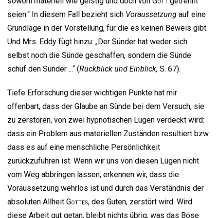
sowohl materiell wie geistig und doch von
Gott
getrennt
seien.“ In diesem Fall bezieht sich
Voraussetzung
auf eine
Grundlage in der Vorstellung, für die es keinen Beweis gibt.
Und Mrs. Eddy fügt hinzu: „Der Sünder hat weder sich
selbst noch die Sünde geschaffen, sondern die Sünde
schuf den Sünder ...“ (
Rückblick und Einblick,
S. 67).
Tiefe Erforschung dieser wichtigen Punkte hat mir
offenbart, dass der Glaube an Sünde bei dem Versuch, sie
zu zerstören, von zwei hypnotischen Lügen verdeckt wird:
dass ein Problem aus materiellen Zuständen resultiert bzw.
dass es auf eine menschliche Persönlichkeit
zurückzuführen ist. Wenn wir uns von diesen Lügen nicht
vom Weg abbringen lassen, erkennen wir, dass die
Voraussetzung wehrlos ist und durch das Verständnis der
absoluten Allheit
Gottes
, des Guten, zerstört wird. Wird
diese Arbeit gut getan, bleibt nichts übrig, was das Böse