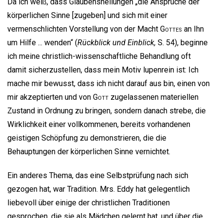
Da ich weiß, dass Glaubensheilungen „die Ansprüche der
körperlichen Sinne [zugeben] und sich mit einer
vermenschlichten Vorstellung von der Macht
Gottes
an Ihn
um Hilfe ... wenden“ (
Rückblick und Einblick,
S. 54), beginne
ich meine christlich-wissenschaftliche Behandlung oft
damit sicherzustellen, dass mein Motiv lupenrein ist: Ich
mache mir bewusst, dass ich nicht darauf aus bin, einen von
mir akzeptierten und von
Gott
zugelassenen materiellen
Zustand in Ordnung zu bringen, sondern danach strebe, die
Wirklichkeit einer vollkommenen, bereits vorhandenen
geistigen Schöpfung zu demonstrieren, die die
Behauptungen der körperlichen Sinne vernichtet.
Ein anderes Thema, das eine Selbstprüfung nach sich
gezogen hat, war Tradition. Mrs. Eddy hat gelegentlich
liebevoll über einige der christlichen Traditionen
gesprochen, die sie als Mädchen gelernt hat, und über die