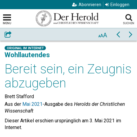
Abonnieren
Einloggen
MENU
SUCHEN
A
Weiterempfehlen
Zurück
Vo
A
A
ORIGINAL IM INTERNET
Wohllautendes
Bereit sein, ein Zeugnis
abzugeben
Brett Stafford
Aus der
Mai 2021
-Ausgabe des
Herolds der Christlichen
Wissenschaft
Dieser Artikel erschien ursprünglich am 3. Mai 2021 im
Internet.