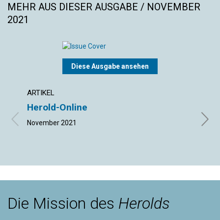
MEHR AUS DIESER AUSGABE / NOVEMBER
2021
Diese Ausgabe ansehen
ARTIKEL
ARTIK
Herold-Online
Illu
auf
November 2021
Andre
Die Mission des
Herolds