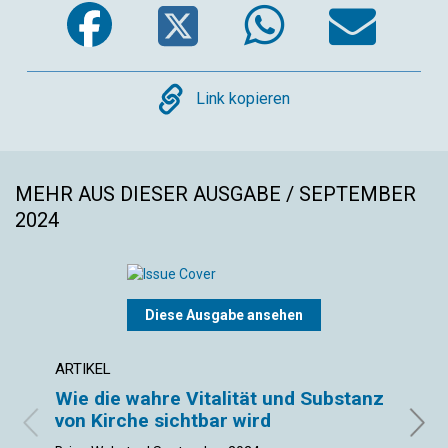
Facebook
Twitter
WhatsA
Ema
Copy
Link kopieren
MEHR AUS DIESER AUSGABE / SEPTEMBER
2024
Diese Ausgabe ansehen
ARTIKEL
ARTIK
Wie die wahre Vitalität und Substanz
Schn
von Kirche sichtbar wird
Debor