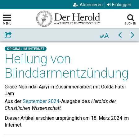
Abonnieren
Einloggen
MENU
SUCHEN
A
Weiterempfehlen
Zurück
Vo
A
A
ORIGINAL IM INTERNET
Heilung von
Blinddarmentzündung
Grace Ngoindai Ajayi in Zusammenarbeit mit Golda Futsi
Jam
Aus der
September 2024
-Ausgabe des
Herolds der
Christlichen Wissenschaft
Dieser Artikel erschien ursprünglich am 18. März 2024 im
Internet.