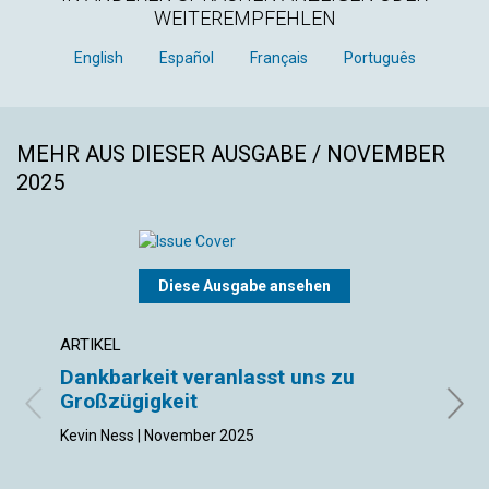
WEITEREMPFEHLEN
English
Español
Français
Português
MEHR AUS DIESER AUSGABE / NOVEMBER
2025
Diese Ausgabe ansehen
ARTIKEL
ARTIK
Dankbarkeit veranlasst uns zu
Sie 
Großzügigkeit
Christ
Kevin Ness | November 2025