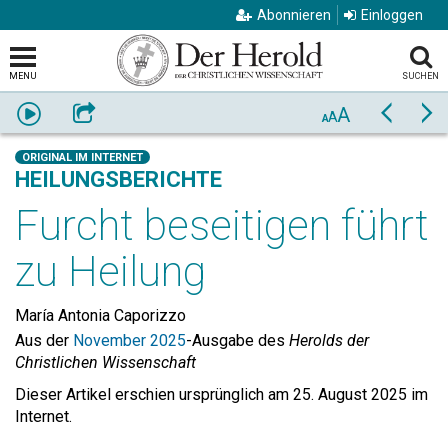
Abonnieren
Einloggen
MENU
SUCHEN
A
Anhören
Weiterempfehlen
Zurück
Vo
A
A
ORIGINAL IM INTERNET
HEILUNGSBERICHTE
Furcht beseitigen führt
zu Heilung
María Antonia Caporizzo
Aus der
November 2025
-Ausgabe des
Herolds der
Christlichen Wissenschaft
Dieser Artikel erschien ursprünglich am 25. August 2025 im
Internet.