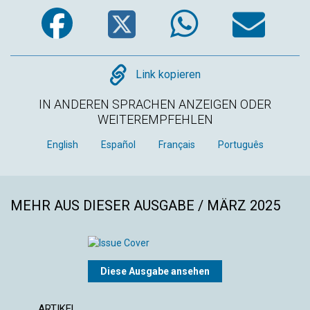
Facebook
Twitter
WhatsA
Em
Copy
Link kopieren
IN ANDEREN SPRACHEN ANZEIGEN ODER
WEITEREMPFEHLEN
English
Español
Français
Português
MEHR AUS DIESER AUSGABE / MÄRZ 2025
Diese Ausgabe ansehen
ARTIKEL
ARTIK