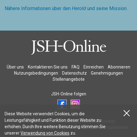
Nähere Informationen über den
Herold
und seine Mission.
Über uns
Kontaktieren Sie uns
FAQ
Einreichen
Abonnieren
Nutzungsbedingungen
Datenschutz
Genehmigungen
Stellenangebote
JSH-Online folgen
Diese Website verwendet Cookies, um die
Leistungsfähigkeit und Funktion dieser Website zu
© 2026 The Christian Science Publishing Society.
erhöhen. Durch Ihre weitere Benutzung stimmen Sie
Die abgebildeten Personen dienen nur zu Illustrationszwecken.
unserer
Verwendung von Cookies
zu.