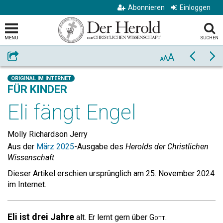
Abonnieren
Einloggen
MENU
SUCHEN
A
Weiterempfehlen
Zurück
Vo
A
A
ORIGINAL IM INTERNET
FÜR KINDER
Eli fängt Engel
Molly Richardson Jerry
Aus der
März 2025
-Ausgabe des
Herolds der Christlichen
Wissenschaft
Dieser Artikel erschien ursprünglich am 25. November 2024
im Internet.
Eli ist drei Jahre
alt. Er lernt gern über
Gott
.