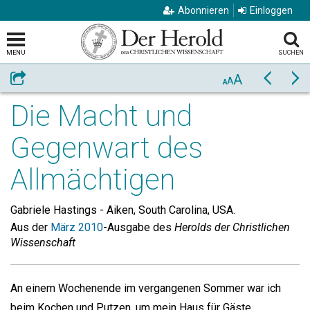
Abonnieren
Einloggen
MENU
SUCHEN
A
Weiterempfehlen
Zurück
Vo
A
A
Die Macht und
Gegenwart des
Allmächtigen
Gabriele Hastings -
Aiken, South Carolina, USA.
Aus der
März 2010
-Ausgabe des
Herolds der Christlichen
Wissenschaft
An einem Wochenende im vergangenen Sommer war ich
beim Kochen und Putzen, um mein Haus für Gäste