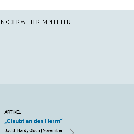
EN ODER WEITEREMPFEHLEN
ARTIKEL
ARTIKEL
„Glaubt an den Herrn“
Gibt es für jeden ein
Zuhause?
Judith Hardy Olson | November