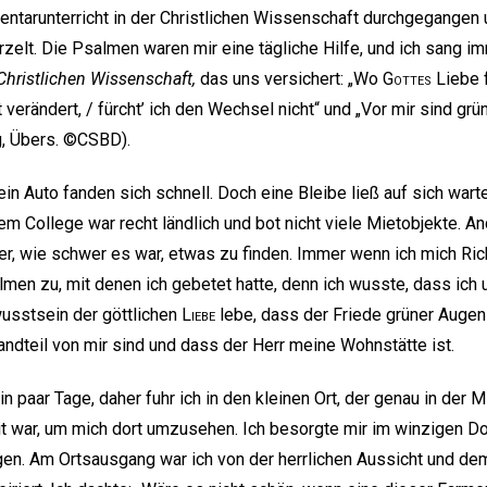
tarunterricht in der Christlichen Wissenschaft durchgegangen u
rzelt. Die Psalmen waren mir eine tägliche Hilfe, und ich sang i
Christlichen Wissenschaft,
das uns versichert: „Wo
Gottes
Liebe f
 verändert, / fürcht’ ich den Wechsel nicht“ und „Vor mir sind grün
ng, Übers. ©CSBD).
ein Auto fanden sich schnell. Doch eine Bleibe ließ auf sich wa
 College war recht ländlich und bot nicht viele Mietobjekte. A
er, wie schwer es war, etwas zu finden. Immer wenn ich mich Ri
men zu, mit denen ich gebetet hatte, denn ich wusste, dass ich
usstsein der göttlichen
Liebe
lebe, dass der Friede grüner Auge
andteil von mir sind und dass der Herr meine Wohnstätte ist.
in paar Tage, daher fuhr ich in den kleinen Ort, der genau in der
t war, um mich dort umzusehen. Ich besorgte mir im winzigen Dor
gen. Am Ortsausgang war ich von der herrlichen Aussicht und de