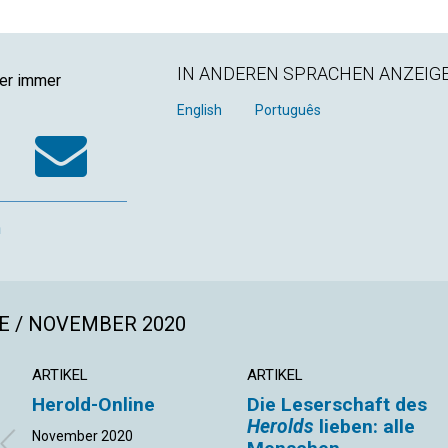
IN ANDEREN SPRACHEN ANZEIG
ger immer
k
tter
WhatsApp
Email
English
Português
n
E / NOVEMBER 2020
ARTIKEL
ARTIKEL
Herold-Online
Die Leserschaft des
Herolds
lieben: alle
November 2020