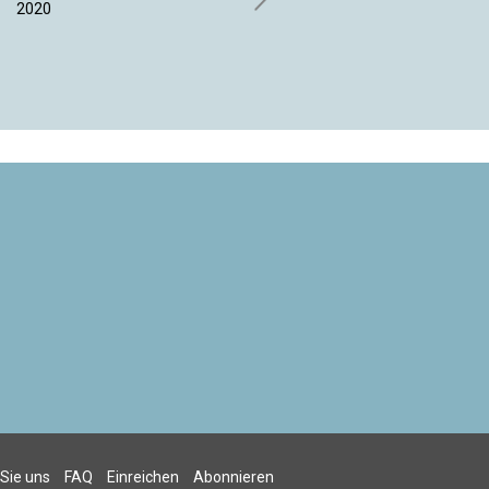
2020
Annette Kreutziger-Herr |
November 2020
 Sie uns
FAQ
Einreichen
Abonnieren