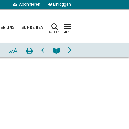
Abonnieren
Einloggen
ER UNS
SCHREIBEN
SUCHEN
MENU
A
Drucken
Zurück
Nummer
Vor
A
A