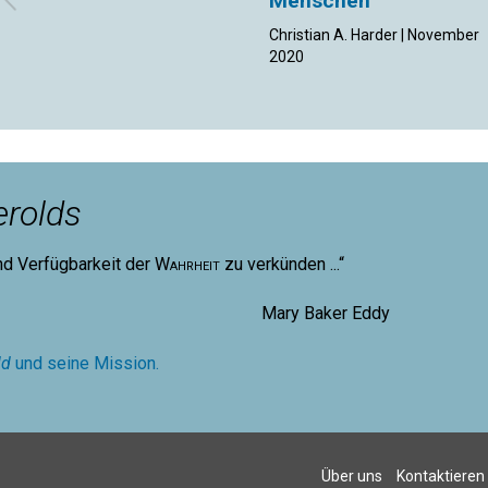
Menschen
Christian A. Harder | November
2020
rolds
nd Verfügbarkeit der
Wahrheit
zu verkünden ...“
aker Eddy
ld
und seine Mission.
Über uns
Kontaktieren