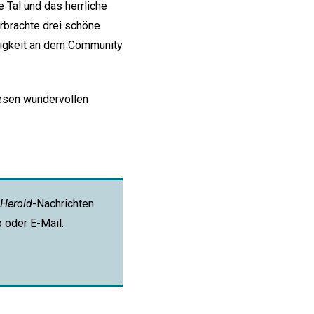
e Tal und das herrliche
erbrachte drei schöne
ätigkeit an dem Community
iesen wundervollen
Herold
-Nachrichten
p oder E-Mail.