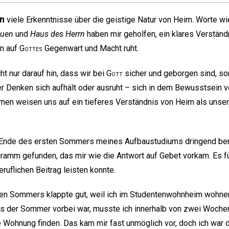
en
viele Erkenntnisse über die geistige Natur von Heim. Worte w
Auen
und
Haus des Herrn
haben mir geholfen, ein klares Verstän
n auf
Gottes
Gegenwart und Macht ruht.
t nur darauf hin, dass wir bei
Gott
sicher und geborgen sind, s
er Denken sich aufhält oder ausruht – sich in dem Bewusstsein 
lmen weisen uns auf ein tieferes Verständnis von Heim als uns
 Ende des ersten Sommers meines Aufbaustudiums dringend benöt
gramm gefunden, das mir wie die Antwort auf Gebet vorkam. Es füh
eruflichen Beitrag leisten konnte.
ten Sommers klappte gut, weil ich im Studentenwohnheim wohnen
ls der Sommer vorbei war, musste ich innerhalb von zwei Wochen
 Wohnung finden. Das kam mir fast unmöglich vor, doch ich war