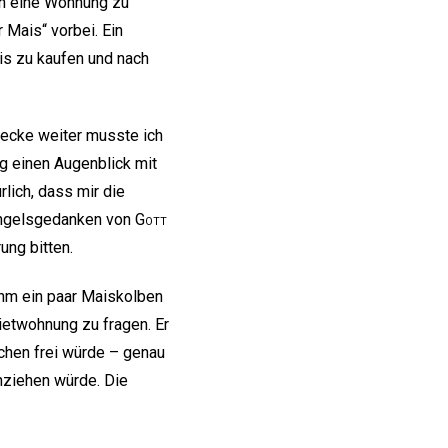
en eine Wohnung zu
 Mais“ vorbei. Ein
ais zu kaufen und nach
recke weiter musste ich
ng einen Augenblick mit
rlich, dass mir die
Engelsgedanken von
Gott
ung bitten.
 ihm ein paar Maiskolben
Mietwohnung zu fragen. Er
chen frei würde – genau
inziehen würde. Die