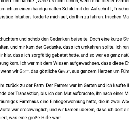
riert. Ich dachte: „Wäre es nicht schön, wenn eine dieser Farm
am ich an einem handgemalten Schild mit der Aufschrift „Frischer
istige Intuition, forderte mich auf, dorthin zu fahren, frischen M
schüchtern und schob den Gedanken beiseite. Doch eine kurze St
lten, und mir kam der Gedanke, dass ich umkehren sollte. Ich ra
r klar, dass ich sorgfältig gebetet hatte, und so war es ganz natü
isung kam. Ich war mit dem Wissen aufgewachsen, dass diese 
, wenn wir
Gott
, das göttliche
Gemüt
, aus ganzem Herzen um Führ
uhr zurück zu der Farm. Der Farmer war im Garten und ich kaufte
nde der Transaktion, bis ich den Mut aufbrachte, ihn nach einer 
eräumiges Farmhaus eine Einliegerwohnung hatte, die in zwei Wo
 Miete war erschwinglich, und wir kamen überein, dass ich dort e
ert, was eine große Hilfe war!