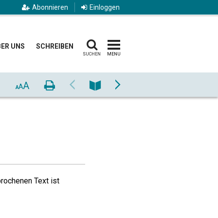
Abonnieren
Einloggen
ER UNS
SCHREIBEN
SUCHEN
MENU
A
Drucken
Zurück
Nummer
Vor
A
A
rochenen Text ist