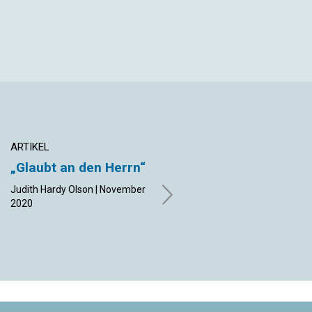
ARTIKEL
ARTIKEL
„Glaubt an den Herrn“
Gibt es für jeden ein
Zuhause?
Judith Hardy Olson | November
2020
Annette Kreutziger-Herr |
November 2020