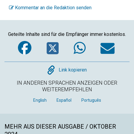
Kommentar an die Redaktion senden
Geteilte Inhalte sind für die Empfänger immer kostenlos.
Facebook
Twitter
WhatsA
Em
Copy
Link kopieren
IN ANDEREN SPRACHEN ANZEIGEN ODER
WEITEREMPFEHLEN
English
Español
Português
MEHR AUS DIESER AUSGABE / OKTOBER