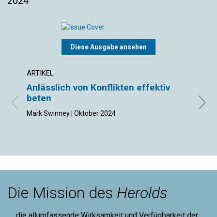
2024
Diese Ausgabe ansehen
ARTIKEL
ARTIK
Anlässlich von Konflikten effektiv
Unt
beten
Manet
Mark Swinney | Oktober 2024
Die Mission des
Herolds
„... die allumfassende Wirksamkeit und Verfügbarkeit der