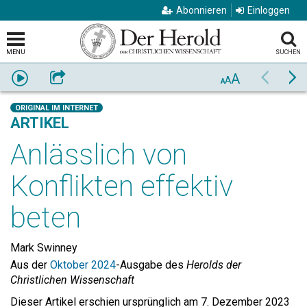
Abonnieren
Einloggen
MENU
SUCHEN
A
Anhören
Weiterempfehlen
Zurück
Vo
A
A
ORIGINAL IM INTERNET
ARTIKEL
Anlässlich von
Konflikten effektiv
beten
Mark Swinney
Aus der
Oktober 2024
-Ausgabe des
Herolds der
Christlichen Wissenschaft
Dieser Artikel erschien ursprünglich am 7. Dezember 2023