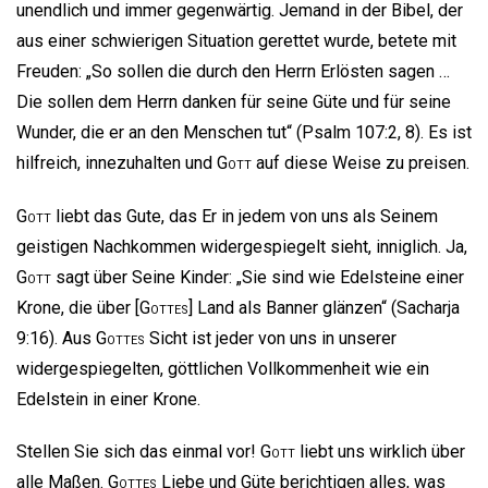
unendlich und immer gegenwärtig. Jemand in der Bibel, der
aus einer schwierigen Situation gerettet wurde, betete mit
Freuden: „So sollen die durch den Herrn Erlösten sagen …
Die sollen dem Herrn danken für seine Güte und für seine
Wunder, die er an den Menschen tut“ (Psalm 107:2, 8). Es ist
hilfreich, innezuhalten und
Gott
auf diese Weise zu preisen.
Gott
liebt das Gute, das Er in jedem von uns als Seinem
geistigen Nachkommen widergespiegelt sieht, inniglich. Ja,
Gott
sagt über Seine Kinder: „Sie sind wie Edelsteine einer
Krone, die über [
Gottes
] Land als Banner glänzen“ (Sacharja
9:16). Aus
Gottes
Sicht ist jeder von uns in unserer
widergespiegelten, göttlichen Vollkommenheit wie ein
Edelstein in einer Krone.
Stellen Sie sich das einmal vor!
Gott
liebt uns wirklich über
alle Maßen.
Gottes
Liebe und Güte berichtigen alles, was