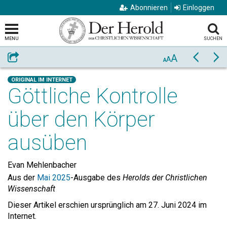
Abonnieren
Einloggen
MENU
SUCHEN
A
Weiterempfehlen
Zurück
Vo
A
A
ORIGINAL IM INTERNET
Göttliche Kontrolle
über den Körper
ausüben
Evan Mehlenbacher
Aus der
Mai 2025
-Ausgabe des
Herolds der Christlichen
Wissenschaft
Dieser Artikel erschien ursprünglich am 27. Juni 2024 im
Internet.