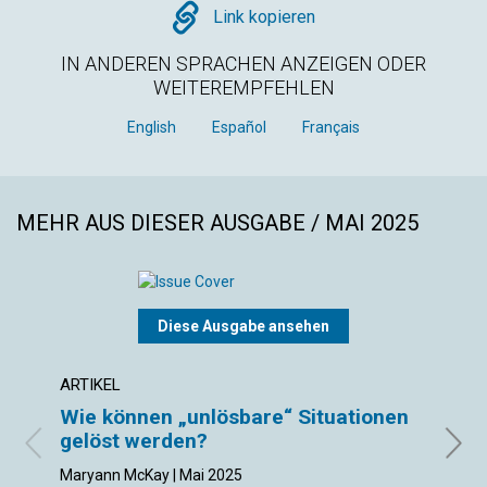
Copy
Link kopieren
IN ANDEREN SPRACHEN ANZEIGEN ODER
WEITEREMPFEHLEN
English
Español
Français
MEHR AUS DIESER AUSGABE / MAI 2025
Diese Ausgabe ansehen
ARTIKEL
ARTIK
Wie können „unlösbare“ Situationen
Gött
gelöst werden?
aus
Maryann McKay | Mai 2025
Evan 