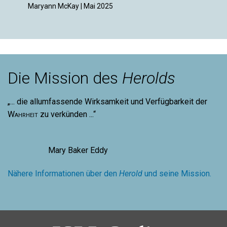
Maryann McKay | Mai 2025
Evan 
Die Mission des
Herolds
„... die allumfassende Wirksamkeit und Verfügbarkeit der
Wahrheit
zu verkünden ...“
Mary Baker Eddy
Nähere Informationen über den
Herold
und seine Mission.