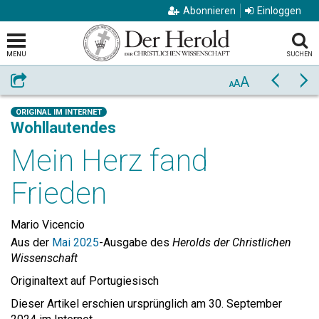
Abonnieren
Einloggen
MENU
SUCHEN
A
Weiterempfehlen
Zurück
Vo
A
A
ORIGINAL IM INTERNET
Wohllautendes
Mein Herz fand
Frieden
Mario Vicencio
Aus der
Mai 2025
-Ausgabe des
Herolds der Christlichen
Wissenschaft
Originaltext auf Portugiesisch
Dieser Artikel erschien ursprünglich am 30. September