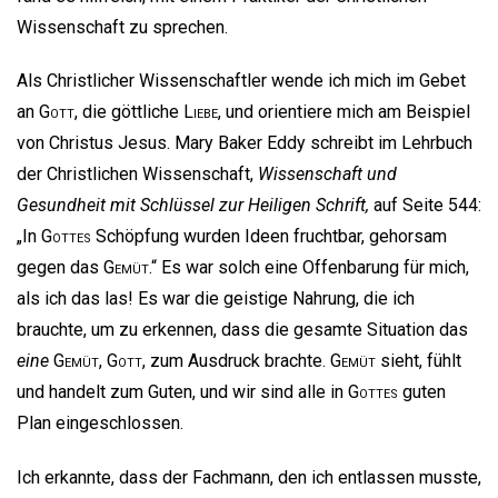
Wissenschaft zu sprechen.
Als Christlicher Wissenschaftler wende ich mich im Gebet
an
Gott
, die göttliche
Liebe
, und orientiere mich am Beispiel
von Christus Jesus. Mary Baker Eddy schreibt im Lehrbuch
der Christlichen Wissenschaft,
Wissenschaft und
Gesundheit mit Schlüssel zur Heiligen Schrift,
auf Seite 544:
„In
Gottes
Schöpfung wurden Ideen fruchtbar, gehorsam
gegen das
Gemüt
.“ Es war solch eine Offenbarung für mich,
als ich das las! Es war die geistige Nahrung, die ich
brauchte, um zu erkennen, dass die gesamte Situation das
eine
Gemüt
,
Gott
, zum Ausdruck brachte.
Gemüt
sieht, fühlt
und handelt zum Guten, und wir sind alle in
Gottes
guten
Plan eingeschlossen.
Ich erkannte, dass der Fachmann, den ich entlassen musste,