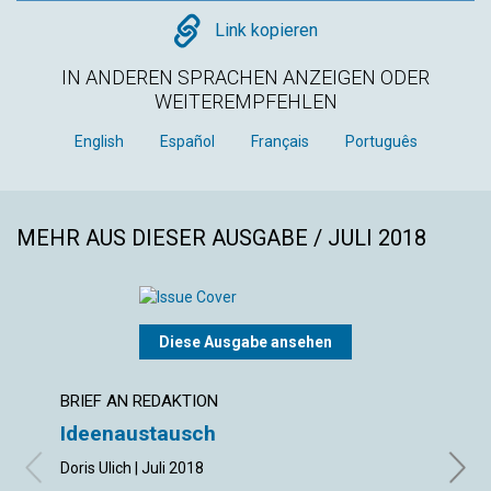
Copy
Link kopieren
IN ANDEREN SPRACHEN ANZEIGEN ODER
WEITEREMPFEHLEN
English
Español
Français
Português
MEHR AUS DIESER AUSGABE / JULI 2018
Diese Ausgabe ansehen
BRIEF AN REDAKTION
ARTIK
Ideenaustausch
Hero
Doris Ulich | Juli 2018
Juli 2