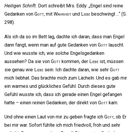
Heiligen Schrift.
Dort schreibt Mrs. Eddy: „Engel sind reine
Gedanken von
Gott
, mit
Wahrheit
und
Liebe
beschwingt ...“ (S.
298).
Als ich da so im Bett lag, dachte ich daran, dass man Engel
dann fängt, wenn man auf gute Gedanken von
Gott
lauscht.
Und wie wusste ich, wie solche Engelsgedanken
aussehen? Da sie von
Gott
kommen, der
Liebe
ist, müssen
sie genau wie
Liebe
sein. Ich dachte daran, wie sehr
Gott
mich liebhat. Das brachte mich zum Lächeln. Und es gab mir
ein warmes und glückliches Gefühl. Durch dieses gute
Gefühl wusste ich, dass ich gerade einen Engel gefangen
hatte – einen reinen Gedanken, der direkt von
Gott
kam.
Und ohne einen Laut von mir zu geben fragte ich
Gott
, ob Er
bei mir war. Sofort fühlte ich mich friedvoll, froh und sehr