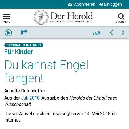
Abonnieren
Einloggen
MENU
SUCHEN
A
Anhören
Weiterempfehlen
Zurück
Vo
A
A
ORIGINAL IM INTERNET
Für Kinder
Du kannst Engel
fangen!
Annette Dutenhoffer
Aus der
Juli 2018
-Ausgabe des
Herolds der Christlichen
Wissenschaft
Dieser Artikel erschien ursprünglich am 14. Mai 2018 im
Internet.