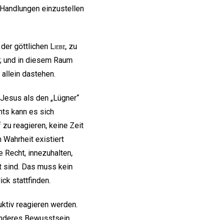
 Handlungen einzustellen
 der göttlichen
Liebe
, zu
3); und in diesem Raum
 allein dastehen.
Jesus als den „Lügner“
hts kann es sich
 zu reagieren, keine Zeit
 Wahrheit existiert
 Recht, innezuhalten,
t sind. Das muss kein
k stattfinden.
ruktiv reagieren werden.
 anderes Bewusstsein