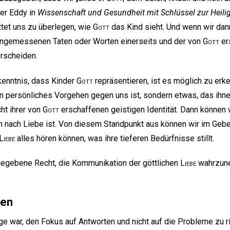
ker Eddy in
Wissenschaft und Gesundheit mit Schlüssel zur Heilig
ttet uns zu überlegen, wie
Gott
das Kind sieht. Und wenn wir dan
ngemessenen Taten oder Worten einerseits und der von
Gott
er
erscheiden.
kenntnis, dass Kinder
Gott
repräsentieren, ist es möglich zu erk
in persönliches Vorgehen gegen uns ist, sondern etwas, das ihn
ht ihrer von
Gott
erschaffenen geistigen Identität. Dann können 
en nach Liebe ist. Von diesem Standpunkt aus können wir im Gebe
Liebe
alles hören können, was ihre tieferen Bedürfnisse stillt.
gegebene Recht, die Kommunikation der göttlichen
Liebe
wahrzune
ken
ge war, den Fokus auf Antworten und nicht auf die Probleme zu r