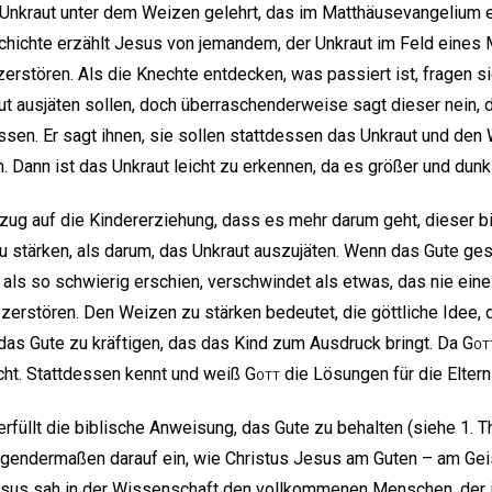
Unkraut unter dem Weizen gelehrt, das im Matthäusevangelium en
schichte erzählt Jesus von jemandem, der Unkraut im Feld eines
rstören. Als die Knechte entdecken, was passiert ist, fragen s
ut ausjäten sollen, doch überraschenderweise sagt dieser nein, 
ssen. Er sagt ihnen, sie sollen stattdessen das Unkraut und d
 Dann ist das Unkraut leicht zu erkennen, da es größer und dunkl
Bezug auf die Kindererziehung, dass es mehr darum geht, dieser b
 stärken, als darum, das Unkraut auszujäten. Wenn das Gute gest
ls so schwierig erschien, verschwindet als etwas, das nie eine 
 zerstören. Den Weizen zu stärken bedeutet, die göttliche Idee,
 das Gute zu kräftigen, das das Kind zum Ausdruck bringt. Da
Got
cht. Stattdessen kennt und weiß
Gott
die Lösungen für die Eltern
rfüllt die biblische Anweisung, das Gute zu behalten (siehe 1. T
gendermaßen darauf ein, wie Christus Jesus am Guten – am Geis
esus sah in der Wissenschaft den vollkommenen Menschen, der 