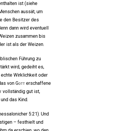
thalten ist (siehe
 Menschen aussät, um
ie den Besitzer des
denn dann wird eventuell
en Weizen zusammen bis
er ist als der Weizen.
iblischen Führung zu
ärkt wird, gedeiht es,
echte Wirklichkeit oder
 das von
Gott
erschaffene
t
vollständig gut ist,
 und das Kind.
hessalonicher 5:21). Und
tigen – festhielt und
ihm da erschien, wo den