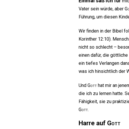
Einmal saß ich für
mich
Vater sein würde, aber
G
Führung, um diesen Kinde
Wir finden in der Bibel f
Korinther 12:10). Mensch
nicht so schlecht – beson
einen dafür, die göttlic
ein tiefes Verlangen dan
was ich hinsichtlich der 
Und
Gott
hat mir an jenem
die ich zu lernen hatte.
Fähigkeit, sie zu praktiz
Gott
.
Harre auf
Gott