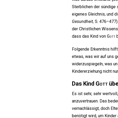
Sterblichen der sündige
eigenes Gleichnis, und d
Gesundheit,
S. 476–477).
der Christlichen Wissen
dass das Kind von
Gott
b
Folgende Erkenntnis hilft
etwas, was wir auf uns g
widerzuspiegeln, was uns
Kindererziehung nicht nu
Das Kind
Gott
übe
Es ist sehr, sehr wertvol
anzuvertrauen. Das bedeu
vernachlässigt, doch Elt
benötigt wird, um Kinder 