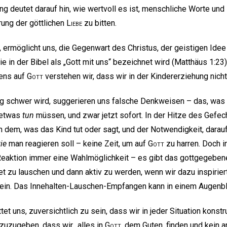
g deutet darauf hin, wie wertvoll es ist, menschliche Worte und
ung der göttlichen
Liebe
zu bitten.
, ermöglicht uns, die Gegenwart des Christus, der geistigen Idee
ie in der Bibel als „Gott mit uns“ bezeichnet wird (Matthäus 1:2
ens auf
Gott
verstehen wir, dass wir in der Kindererziehung nicht
g schwer wird, suggerieren uns falsche Denkweisen – das, was 
 etwas
tun
müssen, und zwar jetzt sofort. In der Hitze des Gefec
n dem, was das Kind tut oder sagt, und der Notwendigkeit, darauf
ie
man reagieren soll – keine Zeit, um auf
Gott
zu harren. Doch in
eaktion immer eine Wahlmöglichkeit – es gibt das gottgegebene
et zu lauschen und dann aktiv zu werden, wenn wir dazu inspirier
in. Das Innehalten-Lauschen-Empfangen kann in einem Augenblic
tet uns, zuversichtlich zu sein, dass wir in jeder Situation konst
 zuzugeben, dass wir „alles in
Gott
, dem Guten, finden und kein