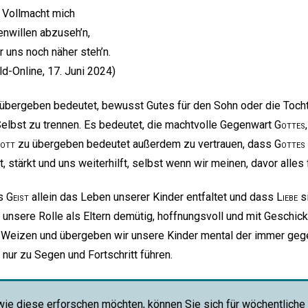
t Vollmacht mich
nwillen abzuseh’n,
 uns noch näher steh’n.
ld-Online, 17. Juni 2024)
übergeben bedeutet, bewusst Gutes für den Sohn oder die Tocht
elbst zu trennen. Es bedeutet, die machtvolle Gegenwart
Gottes
ott
zu übergeben bedeutet außerdem zu vertrauen, dass
Gottes
igt, stärkt und uns weiterhilft, selbst wenn wir meinen, davor alle
ss
Geist
allein das Leben unserer Kinder entfaltet und dass
Liebe
si
unsere Rolle als Eltern demütig, hoffnungsvoll und mit Geschick 
en Weizen und übergeben wir unsere Kinder mental der immer geg
 nur zu Segen und Fortschritt führen.
wie diese erforschen möchten, können Sie sich für wöchentliche