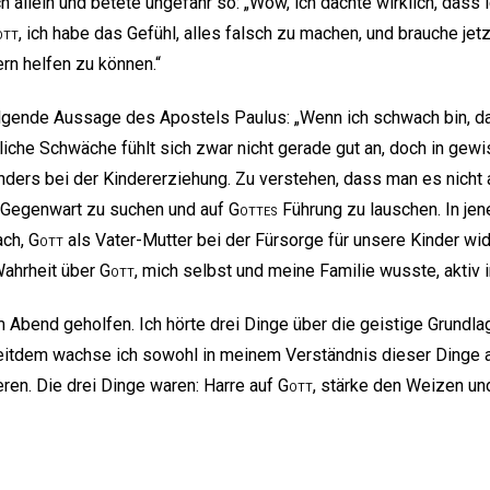
 allein und betete ungefähr so: „Wow, ich dachte wirklich, dass i
ott
, ich habe das Gefühl, alles falsch zu machen, und brauche jetz
rn helfen zu können.“
olgende Aussage des Apostels Paulus: „Wenn ich schwach bin, dann
liche Schwäche fühlt sich zwar nicht gerade gut an, doch in gewi
ders bei der Kindererziehung. Zu verstehen, dass man es nicht al
he Gegenwart zu suchen und auf
Gottes
Führung zu lauschen. In jen
ach,
Gott
als Vater-Mutter bei der Fürsorge für unsere Kinder wi
Wahrheit über
Gott
, mich selbst und meine Familie wusste, aktiv 
 Abend geholfen. Ich hörte drei Dinge über die geistige Grundlag
 Seitdem wachse ich sowohl in meinem Verständnis dieser Dinge a
ieren. Die drei Dinge waren: Harre auf
Gott
, stärke den Weizen u