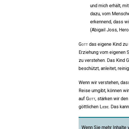
und mich erhält, mi
dazu, vom Mensche
erkennend, dass wir
(Abigail Joss, Hero
Gott
das eigene Kind zu 
Erziehung vom eigenen S
zu verstehen. Das Kind
G
beschützt, anleitet, rein
Wenn wir verstehen, da
Reise umgibt, können wir 
auf
Gott
, stärken wir d
göttlichen
Liebe
. Das kann
Wenn Sie mehr Inhalte 