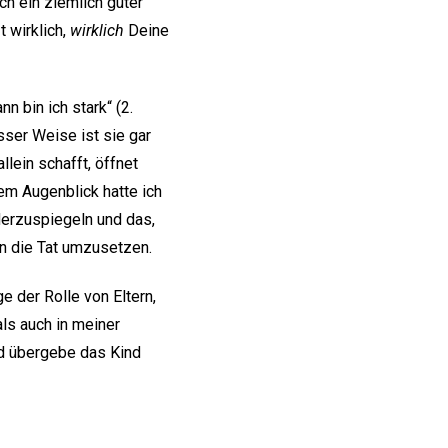
ch ein ziemlich guter
t wirklich,
wirklich
Deine
 bin ich stark“ (2.
sser Weise ist sie gar
lein schafft, öffnet
em Augenblick hatte ich
derzuspiegeln und das,
in die Tat umzusetzen.
e der Rolle von Eltern,
ls auch in meiner
nd übergebe das Kind