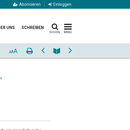
Abonnieren
Einloggen
ER UNS
SCHREIBEN
SUCHEN
MENU
A
Drucken
Zurück
Nummer
Vor
A
A
“