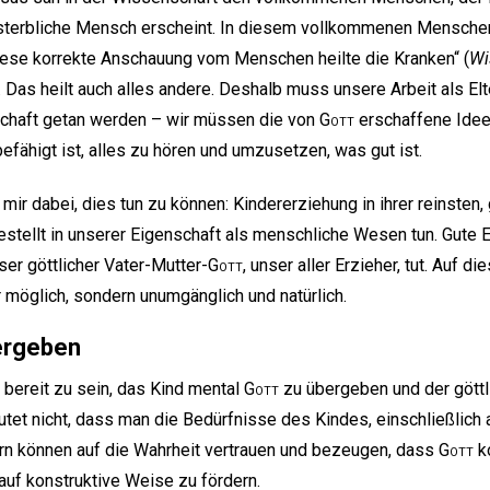
 sterbliche Mensch erscheint. In diesem vollkommenen Mensche
iese korrekte Anschauung vom Menschen heilte die Kranken“ (
Wi
 Das heilt auch alles andere. Deshalb muss unsere Arbeit als Elt
schaft getan werden – wir müssen die von
Gott
erschaffene Idee
efähigt ist, alles zu hören und umzusetzen, was gut ist.
 mir dabei, dies tun zu können: Kindererziehung in ihrer reinsten,
estellt in unserer Eigenschaft als menschliche Wesen tun. Gute E
er göttlicher Vater-Mutter-
Gott
, unser aller Erzieher, tut. Auf d
r möglich, sondern unumgänglich und natürlich.
rgeben
l, bereit zu sein, das Kind mental
Gott
zu übergeben und der gött
tet nicht, dass man die Bedürfnisse des Kindes, einschließlic
ern können auf die Wahrheit vertrauen und bezeugen, dass
Gott
k
auf konstruktive Weise zu fördern.