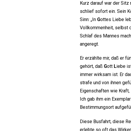
Kurz darauf war der Sitz
schlief sofort ein. Sein 
Sinn: „In
G
ottes Liebe le
Vollkommenheit, selbst 
Schlaf des Mannes machte
angeregt.
Er erzählte mir, daß er f
gehört, daß
G
ott
L
iebe is
immer wirksam ist. Er da
strafe und von ihnen gef
Eigenschaften wie Kraft,
Ich gab ihm ein Exempla
Bestimmungsort aufgefüh
Diese Busfahrt, diese R
erlebte so oft das Wirke