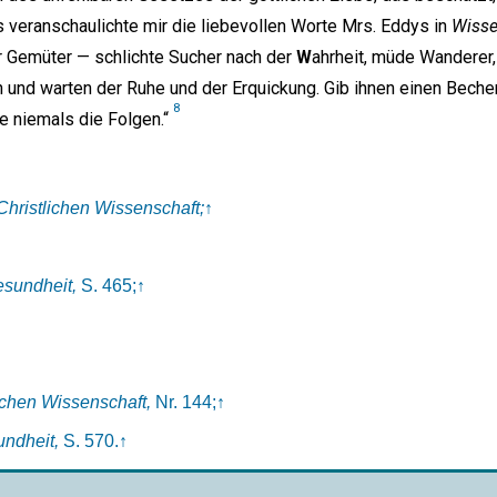
 veranschaulichte mir die liebevollen Worte Mrs. Eddys in
Wisse
ier Gemüter — schlichte Sucher nach der
W
ahrheit, müde Wanderer,
und warten der Ruhe und der Erquickung. Gib ihnen einen Beche
8
te niemals die Folgen.“
 Christlichen Wissenschaft;
↑
sundheit,
S. 465;
↑
ichen Wissenschaft,
Nr. 144;
↑
ndheit,
S. 570.
↑