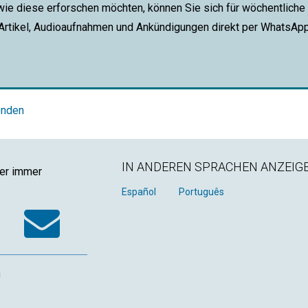
wie diese erforschen möchten, können Sie sich für wöchentliche
 Artikel, Audioaufnahmen und Ankündigungen direkt per WhatsAp
enden
IN ANDEREN SPRACHEN ANZEIG
ger immer
k
tter
WhatsApp
Email
Español
Português
n