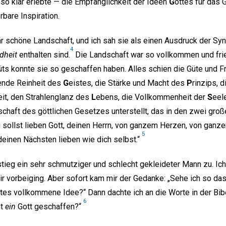
 so klar erlebte — die Empfänglichkeit der Ideen
G
ottes für das
bare Inspiration.
hr schöne Landschaft, und ich sah sie als einen Ausdruck der S
4
dheit
enthalten sind.
Die Landschaft war so vollkommen und fried
ts konnte sie so geschaffen haben. Alles schien die Güte und 
lende Reinheit des
G
eistes, die Stärke und Macht des
P
rinzips, 
eit, den Strahlenglanz des
L
ebens, die Vollkommenheit der
S
eele
schaft des göttlichen Gesetzes unterstellt, das in den zwei gro
 sollst lieben Gott, deinen Herrn, von ganzem Herzen, von ganz
5
 deinen Nächsten lieben wie dich selbst.“
tieg ein sehr schmutziger und schlecht gekleideter Mann zu. Ich 
r vorbeiging. Aber sofort kam mir der Gedanke: „Sehe ich so d
tes vollkommene Idee?“ Dann dachte ich an die Worte in der Bibel
6
ht
ein
Gott geschaffen?“