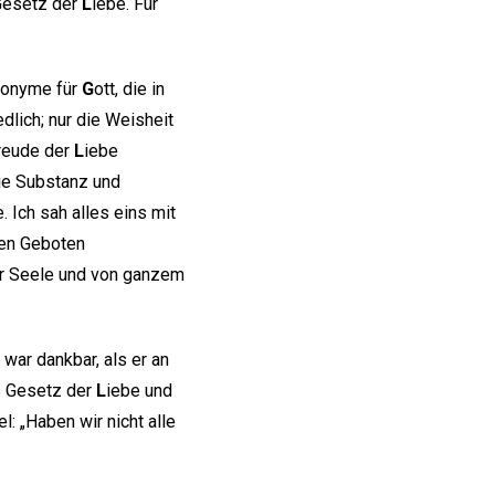
 Gesetz der
L
iebe. Für
ynonyme für
G
ott, die in
lich; nur die Weisheit
Freude der
L
iebe
die Substanz und
. Ich sah alles eins mit
ßen Geboten
er Seele und von ganzem
war dankbar, als er an
as Gesetz der
L
iebe und
: „Haben wir nicht alle