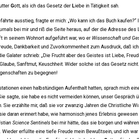
utter
G
ott, als ich das Gesetz der
L
iebe in Tätigkeit sah.
ährte ausstieg, fragte er mich: „Wo kann ich das Buch kaufen?“ 
urnals
bei mir und riß die Seite heraus, auf der die Adresse de
t in seinem Wohnort aufgeführt war, wo er
Wissenschaft und Ge
 Freude, Dankbarkeit und Zuvorkommenheit zum Ausdruck, daß ic
ie Galater schrieb: „Die Frucht aber des Geistes ist Liebe, Freud
, Glaube, Sanftmut, Keuschheit. Wider solche ist das Gesetz nicht
igenschaften zu begegnen!
sstationen einen halbstündigen Aufenthalt hatten, sprach mich ei
Sie sagte, sie habe es nicht vermeiden können, unser Gespräch üb
 Sie erzählte mir, daß sie vor zwanzig Jahren die Christliche W
sie daran erinnert habe, wie harmonisch jenes Erlebnis gewesen w
istian Science Sentinels
bei mir hätte, das sie borgen und währen
.
Wieder erfüllte eine tiefe Freude mein Bewußtsein, und ich war 