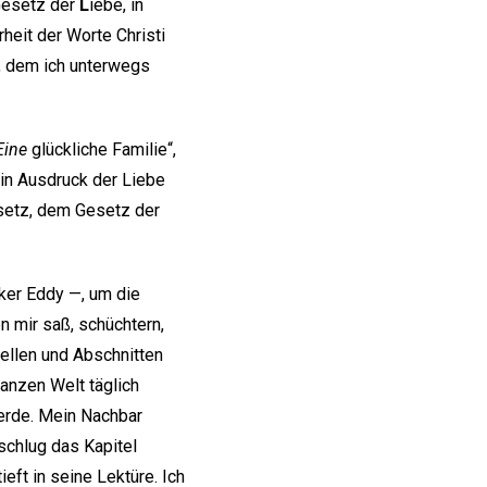
Gesetz der
L
iebe, in
rheit der Worte Christi
, dem ich unterwegs
Eine
glückliche Familie“,
 ein Ausdruck der Liebe
esetz, dem Gesetz der
er Eddy —, um die
n mir saß, schüchtern,
tellen und Abschnitten
anzen Welt täglich
werde. Mein Nachbar
schlug das Kapitel
eft in seine Lektüre. Ich