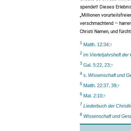
spendet! Dieses Erlebnis
„Millionen vorurteilsfre
verschmachtend — harren 
Christi Namen, und fürch
1
Matth. 12:34;
↑
2
im
Vierteljahrsheft der
3
Gal. 5:22, 23;
↑
4
s.
Wissenschaft und Ge
5
Matth. 22:37, 39;
↑
6
Mal. 2:10;
↑
7
Liederbuch der Christl
8
Wissenschaft und Gesu