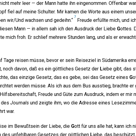
 nicht mehr leer — der Mann hatte ihn eingenommen. Offenbar war
Kopf fiel auf meine Schulter. Mir kamen die Worte aus einem unse
7
ben wir/Und wachsen und gedeihn.“
Freude erfüllte mich, und ich
diesen Mann — in allem sah ich den Ausdruck der Liebe
G
ottes. 
 mich froh. Er schlief mehrere Stunden lang, und als er erwachte
ünf Tage reisen müsse, bevor er sein Reiseziel in Südamerika erre
t, noch davon, daß es ein göttliches Gesetz der
L
iebe gibt, das 
chte, das einzige Gesetz, das es gebe, sei das Gesetz eines
G
o
ürchtet werden müsse. Als ich aus dem Bus ausstieg, brachte er
 Hilfsbereitschaft, Freude und Güte zum Ausdruck, indem er mir 
r des
Journals
und zeigte ihm, wo die Adresse eines Lesezimme
rt war.
eise im Bewußtsein der Liebe, die
G
ott für uns alle hat, kann ich 
n des unfehlbaren Gesetzes der göttlichen
L
iebe, das beschützt,