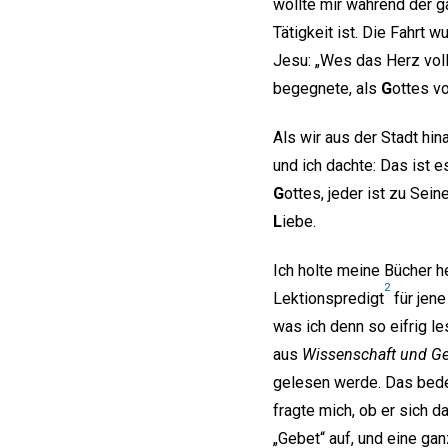
wollte mir während der 
Tätigkeit ist. Die Fahrt 
Jesu: „Wes das Herz voll
begegnete, als
G
ottes v
Als wir aus der Stadt hin
und ich dachte: Das ist es
G
ottes, jeder ist zu Se
L
iebe.
Ich holte meine Bücher h
2
Lektionspredigt
für jene
was ich denn so eifrig le
aus
Wissenschaft und G
gelesen werde. Das bedeu
fragte mich, ob er sich 
„Gebet“ auf, und eine gan