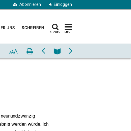
Abonnieren
Einloggen
ER UNS
SCHREIBEN
SUCHEN
MENU
A
Drucken
Zurück
Nummer
Vor
A
A
die neunundzwanzig
lebnis werden würde. Ich