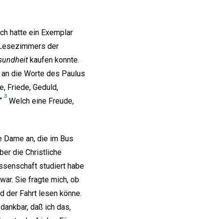
Ich hatte ein Exemplar
s Lesezimmers der
sundheit
kaufen konnte.
h an die Worte des Paulus
e, Friede, Geduld,
3
.“
Welch eine Freude,
ne Dame an, die im Bus
er die Christliche
issenschaft studiert habe
ar. Sie fragte mich, ob
d der Fahrt lesen könne.
dankbar, daß ich das,