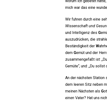
worum ich gebetet hatte,
mich war das eine wunder
Wir fuhren durch eine se
Wissenschaft und Gesun
und Intelligenz des
G
emü
auszudrücken, die strah
Beständigkeit der
W
ahrh
dem
G
emüt und der Herr
zusammengefaßt ist: „Du
Gemüte“, und: „Du sollst
An der nächsten Station s
dem leeren Sitz neben mi
meinen Nächsten als
G
ot
einen
Vater? Hat uns nic