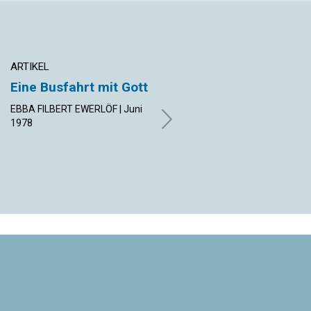
ARTIKEL
ARTIKEL
Eine Busfahrt mit Gott
Forderung an die
Jugend: Seid
EBBA FILBERT EWERLÖF | Juni
Metaphysiker!
1978
JOSEPH G. HEARD | Juni 1978