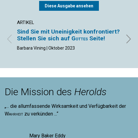
Diese Ausgabe ansehen
ARTIKEL
ARTIK
Sind Sie mit Uneinigkeit konfrontiert?
„Ist
Stellen Sie sich auf
Gottes
Seite!
Heil
Barbara Vining | Oktober 2023
Nancy 
Die Mission des
Herolds
„... die allumfassende Wirksamkeit und Verfügbarkeit der
Wahrheit
zu verkünden ...“
Mary Baker Eddy