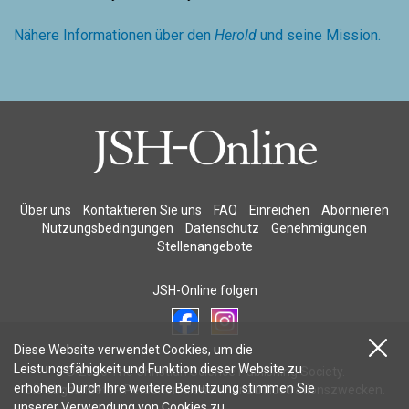
Nähere Informationen über den
Herold
und seine Mission.
Über uns
Kontaktieren Sie uns
FAQ
Einreichen
Abonnieren
Nutzungsbedingungen
Datenschutz
Genehmigungen
Stellenangebote
JSH-Online folgen
Diese Website verwendet Cookies, um die
Leistungsfähigkeit und Funktion dieser Website zu
© 2026 The Christian Science Publishing Society.
erhöhen. Durch Ihre weitere Benutzung stimmen Sie
Die abgebildeten Personen dienen nur zu Illustrationszwecken.
unserer
Verwendung von Cookies
zu.