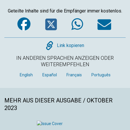
Geteilte Inhalte sind für die Empfänger immer kostenlos.
Facebook
Twitter
WhatsA
Em
Copy
Link kopieren
IN ANDEREN SPRACHEN ANZEIGEN ODER
WEITEREMPFEHLEN
English
Español
Français
Português
MEHR AUS DIESER AUSGABE / OKTOBER
2023