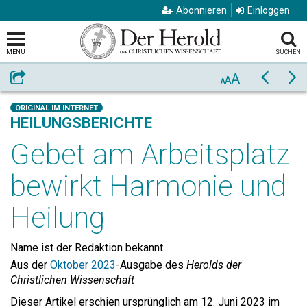
Abonnieren
Einloggen
MENU
SUCHEN
A
Weiterempfehlen
Zurück
Vo
A
A
ORIGINAL IM INTERNET
HEILUNGSBERICHTE
Gebet am Arbeitsplatz
bewirkt Harmonie und
Heilung
Name ist der Redaktion bekannt
Aus der
Oktober 2023
-Ausgabe des
Herolds der
Christlichen Wissenschaft
Dieser Artikel erschien ursprünglich am 12. Juni 2023 im