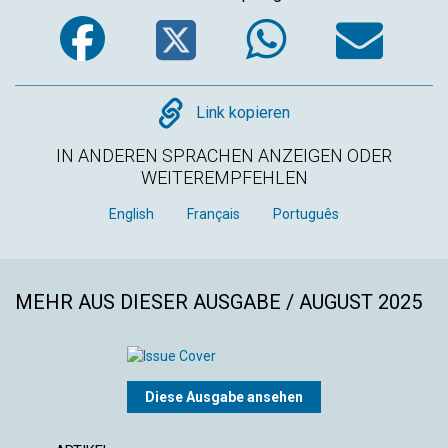
Facebook
Twitter
WhatsA
Em
Copy
Link kopieren
IN ANDEREN SPRACHEN ANZEIGEN ODER
WEITEREMPFEHLEN
English
Français
Português
MEHR AUS DIESER AUSGABE / AUGUST 2025
Diese Ausgabe ansehen