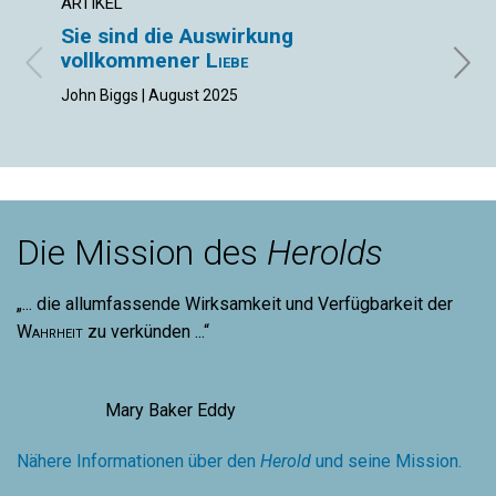
ARTIKEL
ARTIK
Sie sind die Auswirkung
Was
vollkommener
Liebe
Doris 
John Biggs | August 2025
Die Mission des
Herolds
„... die allumfassende Wirksamkeit und Verfügbarkeit der
Wahrheit
zu verkünden ...“
Mary Baker Eddy
Nähere Informationen über den
Herold
und seine Mission.