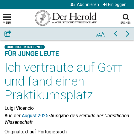
Abonnieren
Einloggen
MENU
SUCHEN
A
Weiterempfehlen
Zurück
Vo
A
A
ORIGINAL IM INTERNET
FÜR JUNGE LEUTE
Ich vertraute auf
Gott
und fand einen
Praktikumsplatz
Luigi Vicencio
Aus der
August 2025
-Ausgabe des
Herolds der Christlichen
Wissenschaft
Originaltext auf Portugiesisch