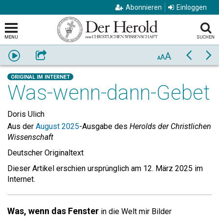
Abonnieren
Einloggen
MENU
SUCHEN
A
Anhören
Weiterempfehlen
Zurück
Vo
A
A
ORIGINAL IM INTERNET
Was-wenn-dann-Gebet
Doris Ulich
Aus der
August 2025
-Ausgabe des
Herolds der Christlichen
Wissenschaft
Deutscher Originaltext
Dieser Artikel erschien ursprünglich am 12. März 2025 im
Internet.
Was, wenn das Fenster
in die Welt mir Bilder