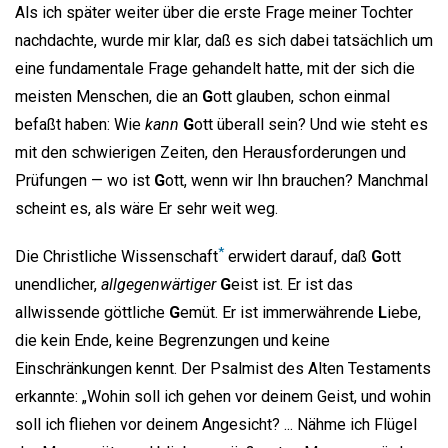
Als ich später weiter über die erste Frage meiner Tochter
nachdachte, wurde mir klar, daß es sich dabei tatsächlich um
eine fundamentale Frage gehandelt hatte, mit der sich die
meisten Menschen, die an
G
ott glauben, schon einmal
befaßt haben: Wie
kann
G
ott überall sein? Und wie steht es
mit den schwierigen Zeiten, den Herausforderungen und
Prüfungen — wo ist
G
ott, wenn wir Ihn brauchen? Manchmal
scheint es, als wäre Er sehr weit weg.
*
Die Christliche Wissenschaft
erwidert darauf, daß
G
ott
unendlicher,
allgegenwärtiger
G
eist ist. Er ist das
allwissende göttliche
G
emüt. Er ist immerwährende
L
iebe,
die kein Ende, keine Begrenzungen und keine
Einschränkungen kennt. Der Psalmist des Alten Testaments
erkannte: „Wohin soll ich gehen vor deinem Geist, und wohin
soll ich fliehen vor deinem Angesicht? ... Nähme ich Flügel