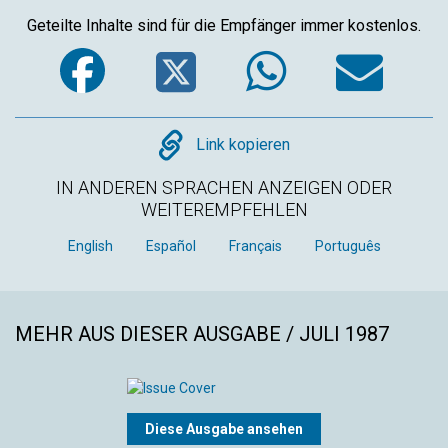
Geteilte Inhalte sind für die Empfänger immer kostenlos.
Facebook
Twitter
WhatsA
Em
Copy
Link kopieren
IN ANDEREN SPRACHEN ANZEIGEN ODER
WEITEREMPFEHLEN
English
Español
Français
Português
MEHR AUS DIESER AUSGABE / JULI 1987
Diese Ausgabe ansehen