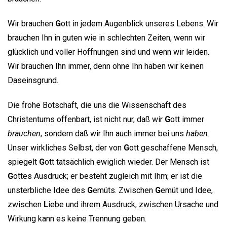
Wir brauchen
G
ott in jedem Augenblick unseres Lebens. Wir
brauchen Ihn in guten wie in schlechten Zeiten, wenn wir
glücklich und voller Hoffnungen sind und wenn wir leiden.
Wir brauchen Ihn immer, denn ohne Ihn haben wir keinen
Daseinsgrund.
Die frohe Botschaft, die uns die Wissenschaft des
Christentums offenbart, ist nicht nur, daß wir
G
ott immer
brauchen
, sondern daß wir Ihn auch immer bei uns
haben
.
Unser wirkliches Selbst, der von
G
ott geschaffene Mensch,
spiegelt
G
ott tatsächlich ewiglich wieder. Der Mensch ist
G
ottes Ausdruck; er besteht zugleich mit Ihm; er ist die
unsterbliche Idee des
G
emüts. Zwischen
G
emüt und Idee,
zwischen
L
iebe und ihrem Ausdruck, zwischen Ursache und
Wirkung kann es keine Trennung geben.