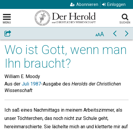
Abonnieren
Einloggen
MENU
SUCHEN
A
Weiterempfehlen
Zurück
Vo
A
A
Wo ist Gott, wenn man
Ihn braucht?
William E. Moody
Aus der
Juli 1987
-Ausgabe des
Herolds der Christlichen
Wissenschaft
Ich saß eines Nachmittags in meinem Arbeitszimmer, als
unser Töchterchen, das noch nicht zur Schule geht,
hereinmarschierte. Sie lächelte mich an und kletterte mir auf