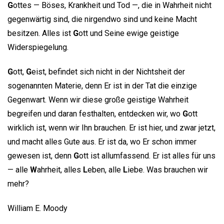
G
ottes — Böses, Krankheit und Tod —, die in Wahrheit nicht
gegenwärtig sind, die nirgendwo sind und keine Macht
besitzen. Alles ist
G
ott und Seine ewige geistige
Widerspiegelung.
G
ott,
G
eist, befindet sich nicht in der Nichtsheit der
sogenannten Materie, denn Er ist in der Tat die einzige
Gegenwart. Wenn wir diese große geistige Wahrheit
begreifen und daran festhalten, entdecken wir, wo
G
ott
wirklich ist, wenn wir Ihn brauchen. Er ist hier, und zwar jetzt,
und macht alles Gute aus. Er ist da, wo Er schon immer
gewesen ist, denn
G
ott ist allumfassend. Er ist alles für uns
— alle
W
ahrheit, alles
L
eben, alle
L
iebe. Was brauchen wir
mehr?
William E. Moody