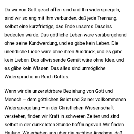
Da wir von
G
ott geschaffen sind und Ihn widerspiegeln,
sind wir so eng mit Ihm verbunden, daß jede Trennung,
selbst eine kurzfristige, das Ende unseres Daseins
bedeuten würde. Das göttliche
L
eben wäre vorübergehend
ohne seine Kundwerdung, und es gäbe kein Leben. Die
unendliche
L
iebe wäre ohne ihren Ausdruck, und es gäbe
kein Lieben. Das allwissende
G
emüt wäre ohne Idee, und
es gäbe kein Wissen. Das alles sind unmögliche
Widersprüche im Reich
G
ottes.
Wenn wir die unzerstörbare Beziehung von
G
ott und
Mensch — dem göttlichen
G
eist und Seiner vollkommenen
Widerspiegelung — in der Christlichen Wissenschaft
verstehen, finden wir Kraft in schweren Zeiten und sind
selbst in der dunkelsten Stunde hoffnungsvoll. Wir finden
Heilung. Wir erheben uns über die nichtige Annahme, daß