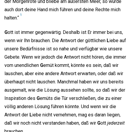
der Morgenröte und bliebe am äußersten Meer, so würde
auch dort deine Hand mich führen und deine Rechte mich
1
halten.“
G
ott ist immer gegenwärtig. Deshalb ist Er immer bei uns,
wenn wir Ihn brauchen. Die Antwort der göttlichen
L
iebe auf
unsere Bedürfnisse ist so nahe und verfügbar wie unsere
Gebete. Wenn wir jedoch die Antwort nicht hören, die immer
vom unendlichen
G
emüt kommt, könnte es sein, daß wir
lauschen, aber eine andere Antwort erwarten, oder daß wir
überhaupt nicht lauschen. Manchmal haben wir uns bereits
ausgemalt, wie die Lösung aussehen sollte, so daß wir der
Inspiration des
G
emüts die Tür verschließen, die zu einer
völlig anderen Lösung führen könnte. Und wenn wir die
Antwort der
L
iebe nicht vernehmen, mag es daran liegen,
daß wir noch nicht verstanden haben, daß wir
G
ott
jederzeit
brauchen.