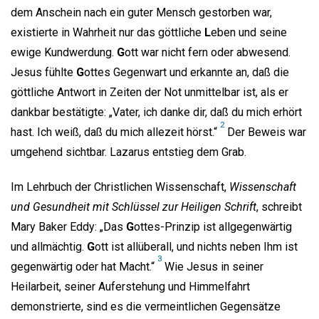
dem Anschein nach ein guter Mensch gestorben war,
existierte in Wahrheit nur das göttliche
L
eben und seine
ewige Kundwerdung.
G
ott war nicht fern oder abwesend.
Jesus fühlte
G
ottes Gegenwart und erkannte an, daß die
göttliche Antwort in Zeiten der Not unmittelbar ist, als er
dankbar bestätigte: „Vater, ich danke dir, daß du mich erhört
2
hast. Ich weiß, daß du mich allezeit hörst.“
Der Beweis war
umgehend sichtbar. Lazarus entstieg dem Grab.
Im Lehrbuch der Christlichen Wissenschaft,
Wissenschaft
und Gesundheit mit Schlüssel zur Heiligen Schrift
, schreibt
Mary Baker Eddy: „Das
G
ottes-Prinzip ist allgegenwärtig
und allmächtig.
G
ott ist allüberall, und nichts neben Ihm ist
3
gegenwärtig oder hat Macht.“
Wie Jesus in seiner
Heilarbeit, seiner Auferstehung und Himmelfahrt
demonstrierte, sind es die vermeintlichen Gegensätze