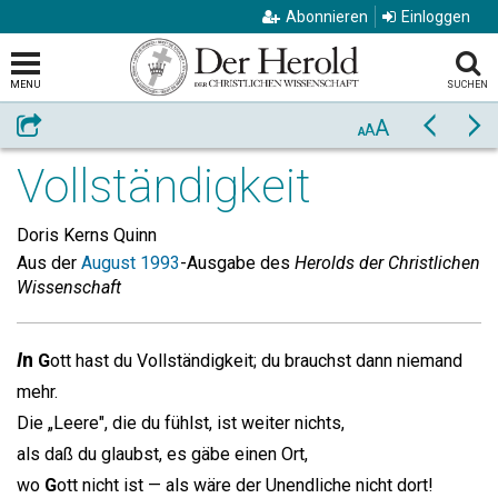
Abonnieren
Einloggen
MENU
SUCHEN
A
Weiterempfehlen
Zurück
Vo
A
A
Vollständigkeit
Doris Kerns Quinn
Aus der
August 1993
-Ausgabe des
Herolds der Christlichen
Wissenschaft
I
n
G
ott hast du Vollständigkeit; du brauchst dann niemand
mehr.
Die „Leere", die du fühlst, ist weiter nichts,
als daß du glaubst, es gäbe einen Ort,
wo
G
ott nicht ist — als wäre der Unendliche nicht dort!