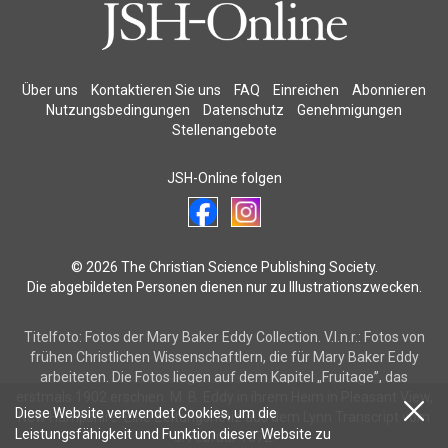
Über uns
Kontaktieren Sie uns
FAQ
Einreichen
Abonnieren
Nutzungsbedingungen
Datenschutz
Genehmigungen
Stellenangebote
JSH-Online folgen
© 2026 The Christian Science Publishing Society.
Die abgebildeten Personen dienen nur zu Illustrationszwecken.
Titelfoto: Fotos der Mary Baker Eddy Collection. V.l.n.r.: Fotos von
frühen Christlichen Wissenschaftlern, die für Mary Baker Eddy
arbeiteten. Die Fotos liegen auf dem Kapitel „Fruitage”, das
erstmals 1902 erschien. M. B. Eddy in ihrem Heim in Pleasant View,
Diese Website verwendet Cookies, um die
New Hampshire. Eine Zeitungsnotiz aus dem Lynn Transcript vom
Leistungsfähigkeit und Funktion dieser Website zu
3. Februar 1872.