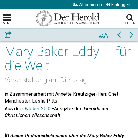
Abonnieren
Einloggen
MENU
SUCHEN
A
Weiterempfehlen
Zurück
Vo
A
A
Mary Baker Eddy — für
die Welt
Veranstaltung am Dienstag
in Zusammenarbeit mit Annette Kreutziger-Herr, Chet
Manchester, Leslie Pitts
Aus der
Oktober 2003
-Ausgabe des
Herolds der
Christlichen Wissenschaft
In
dieser Podiumsdiskussion über die Mary Baker Eddy