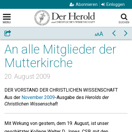
Abonnieren
Einloggen
MENU
SUCHEN
A
Weiterempfehlen
Zurück
Vo
A
A
An alle Mitglieder der
Mutterkirche
20. August 2009
DER VORSTAND DER CHRISTLICHEN WISSENSCHAFT
Aus der
November 2009
-Ausgabe des
Herolds der
Christlichen Wissenschaft
Mit Wirkung von gestern, dem 19. August, ist unser
geschätzter Kollege Walter D. Jones, CSB, mit den