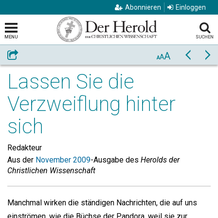
Abonnieren
Einloggen
MENU
SUCHEN
A
Weiterempfehlen
Zurück
Vo
A
A
Lassen Sie die
Verzweiflung hinter
sich
Redakteur
Aus der
November 2009
-Ausgabe des
Herolds der
Christlichen Wissenschaft
Manchmal wirken die ständigen Nachrichten, die auf uns
einströmen, wie die Büchse der Pandora, weil sie zur