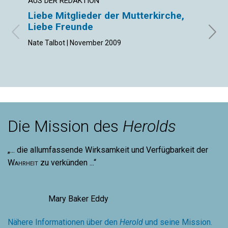
AUS DER REDAKTION
ARTIK
Liebe Mitglieder der Mutterkirche,
Maue
Liebe Freunde
Margo
Nate Talbot | November 2009
Die Mission des
Herolds
„... die allumfassende Wirksamkeit und Verfügbarkeit der
Wahrheit
zu verkünden ...“
Mary Baker Eddy
Nähere Informationen über den
Herold
und seine Mission.