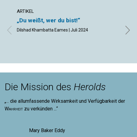
ARTIKEL
ARTIK
„Du weißt, wer du bist!“
Das 
Nach
Dilshad Khambatta Eames | Juli 2024
mac
Jürgen
Die Mission des
Herolds
„... die allumfassende Wirksamkeit und Verfügbarkeit der
Wahrheit
zu verkünden ...“
Mary Baker Eddy