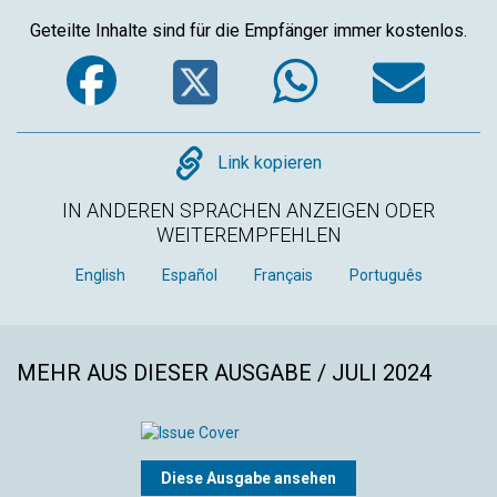
Geteilte Inhalte sind für die Empfänger immer kostenlos.
Facebook
Twitter
WhatsA
Em
Copy
Link kopieren
IN ANDEREN SPRACHEN ANZEIGEN ODER
WEITEREMPFEHLEN
English
Español
Français
Português
MEHR AUS DIESER AUSGABE / JULI 2024
Diese Ausgabe ansehen