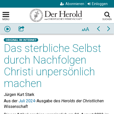
Abonnieren
Einloggen
MENU
SUCHEN
A
Anhören
Weiterempfehlen
Zurück
Vo
A
A
ORIGINAL IM INTERNET
Das sterbliche Selbst
durch Nachfolgen
Christi unpersönlich
machen
Jürgen Kurt Stark
Aus der
Juli 2024
-Ausgabe des
Herolds der Christlichen
Wissenschaft