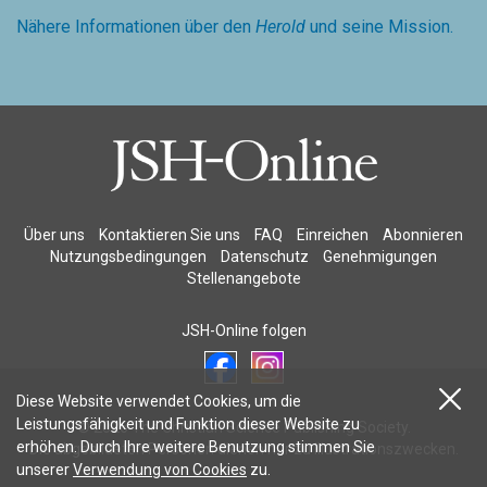
Nähere Informationen über den
Herold
und seine Mission.
Über uns
Kontaktieren Sie uns
FAQ
Einreichen
Abonnieren
Nutzungsbedingungen
Datenschutz
Genehmigungen
Stellenangebote
JSH-Online folgen
Diese Website verwendet Cookies, um die
Leistungsfähigkeit und Funktion dieser Website zu
© 2026 The Christian Science Publishing Society.
erhöhen. Durch Ihre weitere Benutzung stimmen Sie
Die abgebildeten Personen dienen nur zu Illustrationszwecken.
unserer
Verwendung von Cookies
zu.