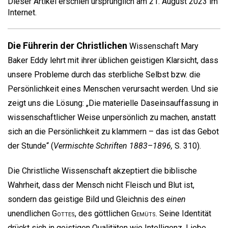
Dieser Artikel erschien ursprünglich am 21. August 2023 im
Internet.
Die Führerin der Christlichen
Wissenschaft Mary
Baker Eddy lehrt mit ihrer üblichen geistigen Klarsicht, dass
unsere Probleme durch das sterbliche Selbst bzw. die
Persönlichkeit eines Menschen verursacht werden. Und sie
zeigt uns die Lösung: „Die materielle Daseinsauffassung in
wissenschaftlicher Weise unpersönlich zu machen, anstatt
sich an die Persönlichkeit zu klammern – das ist das Gebot
der Stunde“ (
Vermischte Schriften 1883–1896,
S. 310).
Die Christliche Wissenschaft akzeptiert die biblische
Wahrheit, dass der Mensch nicht Fleisch und Blut ist,
sondern das geistige Bild und Gleichnis des
einen
unendlichen
Gottes
, des göttlichen
Gemüts
. Seine Identität
drückt sich in geistigen Qualitäten wie Intelligenz, Liebe,