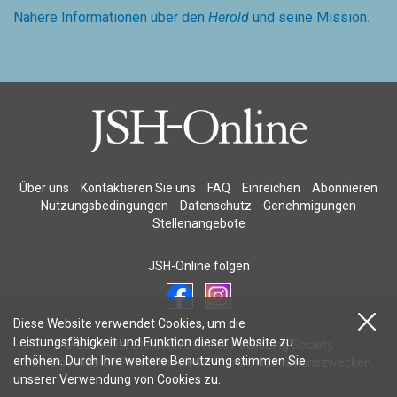
Nähere Informationen über den
Herold
und seine Mission.
Über uns
Kontaktieren Sie uns
FAQ
Einreichen
Abonnieren
Nutzungsbedingungen
Datenschutz
Genehmigungen
Stellenangebote
JSH-Online folgen
Diese Website verwendet Cookies, um die
Leistungsfähigkeit und Funktion dieser Website zu
© 2026 The Christian Science Publishing Society.
erhöhen. Durch Ihre weitere Benutzung stimmen Sie
Die abgebildeten Personen dienen nur zu Illustrationszwecken.
unserer
Verwendung von Cookies
zu.