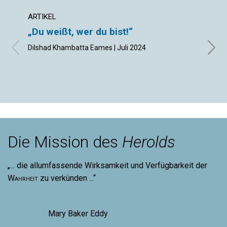
ARTIKEL
ARTIK
„Du weißt, wer du bist!“
Das 
Nach
Dilshad Khambatta Eames | Juli 2024
mac
Jürgen
Die Mission des
Herolds
„... die allumfassende Wirksamkeit und Verfügbarkeit der
Wahrheit
zu verkünden ...“
Mary Baker Eddy