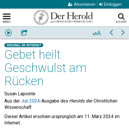
Abonnieren
Einloggen
MENU
SUCHEN
A
Anhören
Weiterempfehlen
Zurück
Vo
A
A
ORIGINAL IM INTERNET
Gebet heilt
Geschwulst am
Rücken
Susan Lapointe
Aus der
Juli 2024
-Ausgabe des
Herolds der Christlichen
Wissenschaft
Dieser Artikel erschien ursprünglich am 11. März 2024 im
Internet.