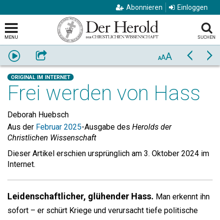
Abonnieren
Einloggen
MENU
SUCHEN
A
Anhören
Weiterempfehlen
Zurück
Vo
A
A
ORIGINAL IM INTERNET
Frei werden von Hass
Deborah Huebsch
Aus der
Februar 2025
-Ausgabe des
Herolds der
Christlichen Wissenschaft
Dieser Artikel erschien ursprünglich am 3. Oktober 2024 im
Internet.
Leidenschaftlicher, glühender Hass.
Man erkennt ihn
sofort – er schürt Kriege und verursacht tiefe politische