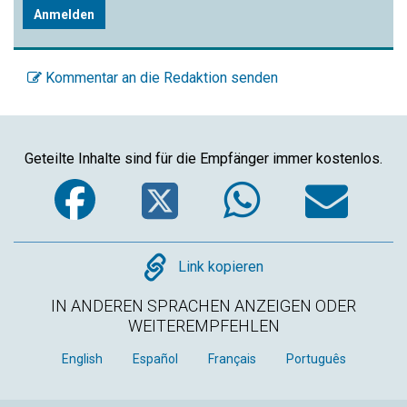
Anmelden
Kommentar an die Redaktion senden
Geteilte Inhalte sind für die Empfänger immer kostenlos.
Facebook
Twitter
WhatsA
Em
Copy
Link kopieren
IN ANDEREN SPRACHEN ANZEIGEN ODER
WEITEREMPFEHLEN
English
Español
Français
Português