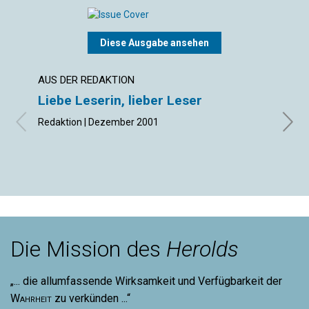
Diese Ausgabe ansehen
AUS DER REDAKTION
BRIEF
Liebe Leserin, lieber Leser
Lese
Redaktion | Dezember 2001
Dezem
Die Mission des
Herolds
„... die allumfassende Wirksamkeit und Verfügbarkeit der
Wahrheit
zu verkünden ...“