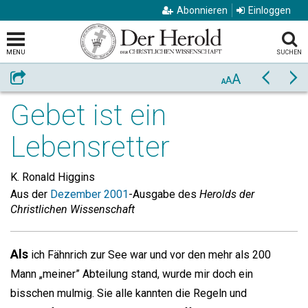
Abonnieren
Einloggen
MENU
SUCHEN
A
Weiterempfehlen
Zurück
Vo
A
A
Gebet ist ein
Lebensretter
K. Ronald Higgins
Aus der
Dezember 2001
-Ausgabe des
Herolds der
Christlichen Wissenschaft
Als
ich Fähnrich zur See war und vor den mehr als 200
Mann „meiner” Abteilung stand, wurde mir doch ein
bisschen mulmig. Sie alle kannten die Regeln und