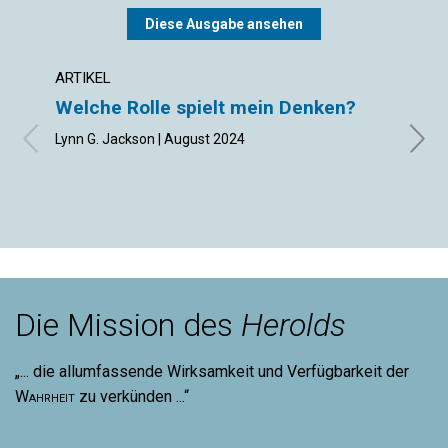
Diese Ausgabe ansehen
ARTIKEL
ARTIK
Welche Rolle spielt mein Denken?
So g
auc
Lynn G. Jackson | August 2024
Emra 
Die Mission des
Herolds
„... die allumfassende Wirksamkeit und Verfügbarkeit der
Wahrheit
zu verkünden ...“