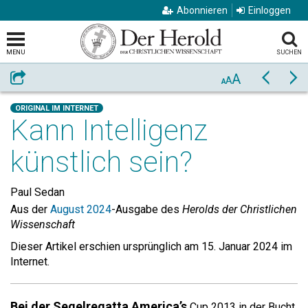
Abonnieren
Einloggen
MENU
SUCHEN
A
Weiterempfehlen
Zurück
Vo
A
A
ORIGINAL IM INTERNET
Kann Intelligenz
künstlich sein?
Paul Sedan
Aus der
August 2024
-Ausgabe des
Herolds der Christlichen
Wissenschaft
Dieser Artikel erschien ursprünglich am 15. Januar 2024 im
Internet.
Bei der Segelregatta America’s
Cup 2013 in der Bucht