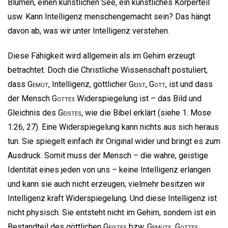
Blumen, einen künstlichen See, ein künstliches Körperteil
usw. Kann Intelligenz menschengemacht sein? Das hängt
davon ab, was wir unter Intelligenz verstehen.
Diese Fähigkeit wird allgemein als im Gehirn erzeugt
betrachtet. Doch die Christliche Wissenschaft postuliert,
dass
Gemüt
, Intelligenz, göttlicher
Geist
,
Gott
, ist und dass
der Mensch
Gottes
Widerspiegelung ist – das Bild und
Gleichnis des
Geistes
, wie die Bibel erklärt (siehe 1. Mose
1:26, 27). Eine Widerspiegelung kann nichts aus sich heraus
tun. Sie spiegelt einfach ihr Original wider und bringt es zum
Ausdruck. Somit muss der Mensch – die wahre, geistige
Identität eines jeden von uns – keine Intelligenz erlangen
und kann sie auch nicht erzeugen; vielmehr besitzen wir
Intelligenz kraft Widerspiegelung. Und diese Intelligenz ist
nicht physisch. Sie entsteht nicht im Gehirn, sondern ist ein
Bestandteil des göttlichen
Geistes
bzw.
Gemüts
,
Gottes
.